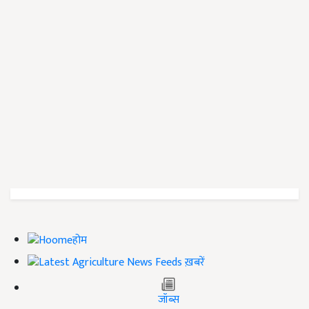
होम
ख़बरें
जॉब्स