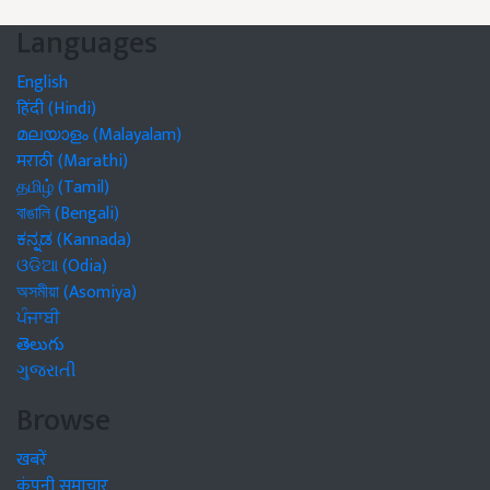
Languages
English
हिंदी (Hindi)
മലയാളം (Malayalam)
मराठी (Marathi)
தமிழ் (Tamil)
বাঙালি (Bengali)
ಕನ್ನಡ (Kannada)
ଓଡିଆ (Odia)
অসমীয়া (Asomiya)
ਪੰਜਾਬੀ
తెలుగు
ગુજરાતી
Browse
खबरें
कंपनी समाचार