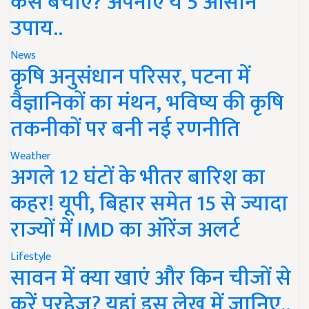
कैसे बचाएं? अपनाएं ये 5 आसान
उपाय..
News
कृषि अनुसंधान परिसर, पटना में
वैज्ञानिकों का मंथन, भविष्य की कृषि
तकनीकों पर बनी नई रणनीति
Weather
अगले 12 घंटों के भीतर बारिश का
कहर! यूपी, बिहार समेत 15 से ज्यादा
राज्यों में IMD का ऑरेंज अलर्ट
Lifestyle
सावन में क्या खाएं और किन चीजों से
करें परहेज? यहां इस लेख में जानिए..