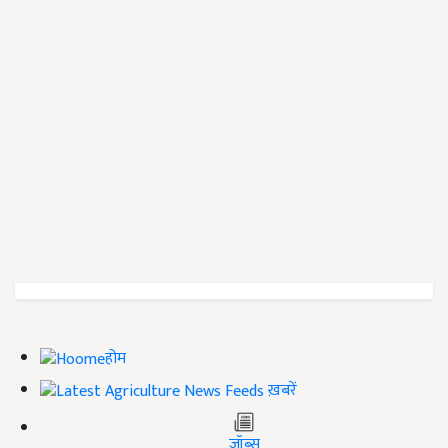
होम
ख़बरें
जॉब्स