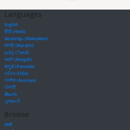
Languages
English
हिंदी (Hindi)
മലയാളം (Malayalam)
मराठी (Marathi)
தமிழ் (Tamil)
বাঙালি (Bengali)
ಕನ್ನಡ (Kannada)
ଓଡିଆ (Odia)
অসমীয়া (Asomiya)
ਪੰਜਾਬੀ
తెలుగు
ગુજરાતી
Browse
खबरें