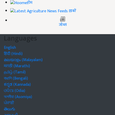
होम
ख़बरें
जॉब्स
Languages
English
हिंदी (Hindi)
മലയാളം (Malayalam)
मराठी (Marathi)
தமிழ் (Tamil)
বাঙালি (Bengali)
ಕನ್ನಡ (Kannada)
ଓଡିଆ (Odia)
অসমীয়া (Asomiya)
ਪੰਜਾਬੀ
తెలుగు