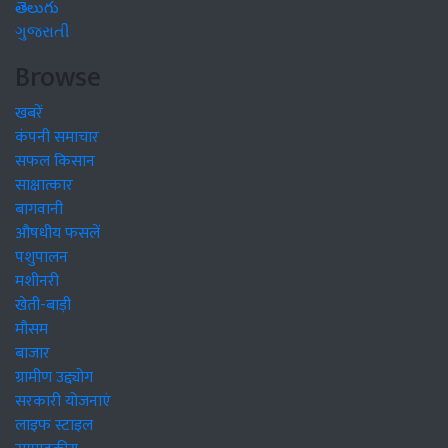
తెలుగు
ગુજરાતી
Browse
खबरें
कंपनी समाचार
सफल किसान
साक्षात्कार
बागवानी
औषधीय फसलें
पशुपालन
मशीनरी
खेती-बाड़ी
मौसम
बाजार
ग्रामीण उद्द्योग
सरकारी योजनाएं
लाइफ स्टाइल