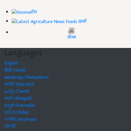
होम
ख़बरें
जॉब्स
Languages
English
हिंदी (Hindi)
മലയാളം (Malayalam)
मराठी (Marathi)
தமிழ் (Tamil)
বাঙালি (Bengali)
ಕನ್ನಡ (Kannada)
ଓଡିଆ (Odia)
অসমীয়া (Asomiya)
ਪੰਜਾਬੀ