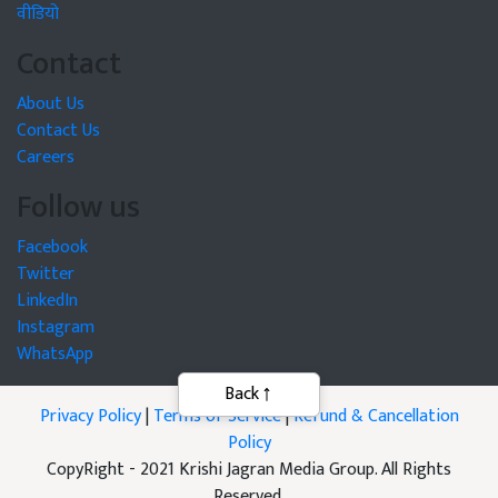
वीडियो
Contact
About Us
Contact Us
Careers
Follow us
Facebook
Twitter
LinkedIn
Instagram
WhatsApp
Back
Privacy Policy
|
Terms of Service
|
Refund & Cancellation
Policy
CopyRight - 2021 Krishi Jagran Media Group. All Rights
Reserved.