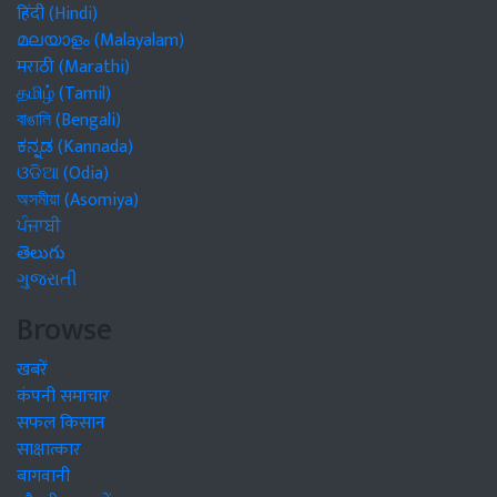
हिंदी (Hindi)
മലയാളം (Malayalam)
मराठी (Marathi)
தமிழ் (Tamil)
বাঙালি (Bengali)
ಕನ್ನಡ (Kannada)
ଓଡିଆ (Odia)
অসমীয়া (Asomiya)
ਪੰਜਾਬੀ
తెలుగు
ગુજરાતી
Browse
खबरें
कंपनी समाचार
सफल किसान
साक्षात्कार
बागवानी