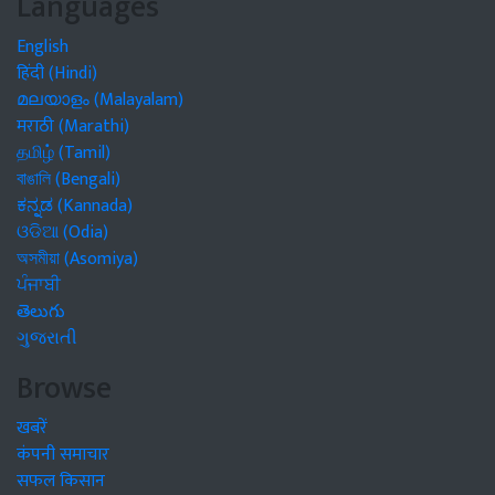
Languages
English
हिंदी (Hindi)
മലയാളം (Malayalam)
मराठी (Marathi)
தமிழ் (Tamil)
বাঙালি (Bengali)
ಕನ್ನಡ (Kannada)
ଓଡିଆ (Odia)
অসমীয়া (Asomiya)
ਪੰਜਾਬੀ
తెలుగు
ગુજરાતી
Browse
खबरें
कंपनी समाचार
सफल किसान