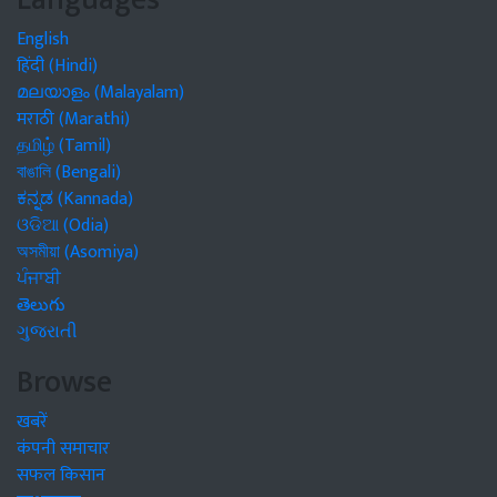
English
हिंदी (Hindi)
മലയാളം (Malayalam)
मराठी (Marathi)
தமிழ் (Tamil)
বাঙালি (Bengali)
ಕನ್ನಡ (Kannada)
ଓଡିଆ (Odia)
অসমীয়া (Asomiya)
ਪੰਜਾਬੀ
తెలుగు
ગુજરાતી
Browse
खबरें
कंपनी समाचार
सफल किसान