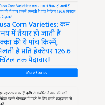
usa Corn Varieties: कम
मय में तैयार हो जाती हैं
क्का की ये पांच किस्में,
िलती है प्रति हेक्टेयर 126.6
्विंटल तक पैदावार!
More Stories
हम व्हाट्सएप पर हैं! कृषि से संबंधित देशभर की सभी
लेटेस्ट ख़बरें मोबाइल में पढ़ने के लिए हमारे व्हाट्सएप से
जुड़ें.