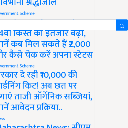
ावभीनी श्रद्धांजलि
vernment Scheme
M Kisan Yojana Update:
4वीं किस्त का इंतजार बढ़ा,
ानें कब मिल सकते हैं ₹2,000
र कैसे चेक करें अपना स्टेटस
vernment Scheme
रकार दे रही ₹10,000 की
ार्डनिंग किट! अब छत पर
गाएं ताजी ऑर्गेनिक सब्जियां,
ानें आवेदन प्रक्रिया..
ws
aharashtra News: सीएम