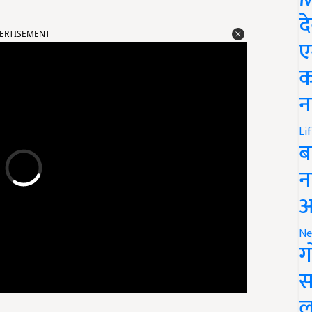
द
ERTISEMENT
ए
क
न
Li
ब
न
आ
Ne
ग
स
ल
od for the eyes)