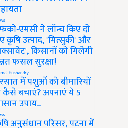
हायता
ws
फको-एमसी ने लॉन्च किए दो
ए कृषि उत्पाद, 'मित्सुकी' और
नेक्सावेट', किसानों को मिलेगी
न्नत फसल सुरक्षा!
imal Husbandry
रसात में पशुओं को बीमारियों
े कैसे बचाएं? अपनाएं ये 5
सान उपाय..
ws
ृषि अनुसंधान परिसर, पटना में