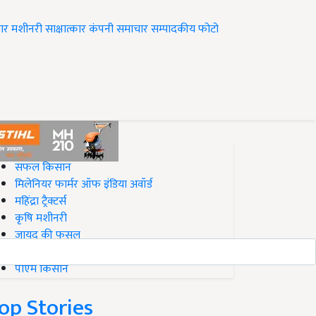
ार
मशीनरी
साक्षात्कार
कंपनी समाचार
सम्पादकीय
फोटो
op on Krishi Jagran
सफल किसान
मिलेनियर फार्मर ऑफ इंडिया अवॉर्ड
महिंद्रा ट्रैक्टर्स
कृषि मशीनरी
जायद की फसल
बिज़नेस आइडियाज
पीएम किसान
op Stories