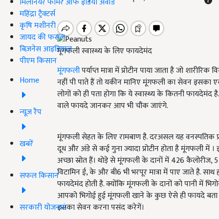
मिलेनियर फार्मर ऑफ इंडिया अवॉर्ड
महिंद्रा ट्रैक्टर्स
कृषि मशीनरी
जायद की फसल
बिज़नेस आइडियाज
मूंगफली स्वास्थ्य के लिए फायदेमंद
पीएम किसान
मूंगफली
पर्याप्त मात्रा में प्रोटीन पाया जाता है जो शारीर
Home
नहीं पी पाते हैं तो यकीन मानिए मूंगफली का सेवन इसका एक
लोगों को ही पता होगा कि ये स्वास्थ्य के कितनी फायदेमंद ह
वाले फायदे जानकर आप भी चौंक जाएंगे.
न्यूज़ रैप
मूंगफली सेहत के लिए रामबाण है. दरअसल यह वनस्पतिक प्रोटी
खबरें
दूध और अंडे से कई गुना ज्यादा प्रोटीन होता है मूंगफली
अच्छा स्रोत हैं। थोड़े से मूंगफली के दानों में 426 कैलोरीज, 5 ग
विटामिन ई, के और बी6 भी भरपूर मात्रा में पाए जाते है. साथ
सफल किसान
फायदेमंद होती है. क्योंकि मूंगफली के दानों को पानी में भिगोने
आपको भिगोई हुई मूंगफली खाने के कुछ ऐसे ही फायदे बता रहे
सरकारी योजनाएं
इसका सेवन करना पसंद करेगें।