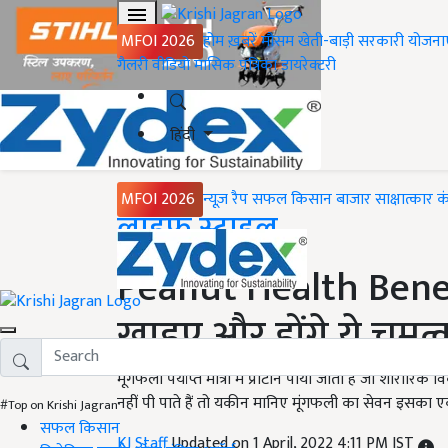
MFOI 2026
होम
ख़बरें
मौसम
खेती-बाड़ी
सरकारी योजना
गैलरी
वीडियो
मासिक पत्रिका
डायरेक्टरी
हिंदी
MFOI 2026
न्यूज़ रैप
सफल किसान
बाजार
साक्षात्कार
क
Home
लाइफ स्टाइल
Peanut Health Benef
खाइए और होंगे ये चमत
मूंगफली पर्याप्त मात्रा में प्रोटीन पाया जाता है जो शारी
नहीं पी पाते हैं तो यकीन मानिए मूंगफली का सेवन इसका ए
#Top on Krishi Jagran
सफल किसान
KJ Staff
Updated on 1 April, 2022 4:11 PM IST