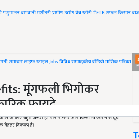
एं
पशुपालन
बागवानी
मशीनरी
ग्रामीण उद्योग
वेब स्टोरी
#FTB
सफल किसान
बाज
ंपनी समाचार
लाइफ स्टाइल
Jobs
विविध
सम्पादकीय
वीडियो
मासिक पत्रिका
#T
its: मूंगफली भिगोकर
्कारिक फायदे
रिक विकास के लिए बहुत जरूरी है। ऐसे में अगर आप किसी भी कारण से दूध
क बेहतर विकल्प है।
T