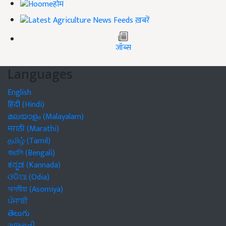
होम
ख़बरें
जॉब्स
Languages
English
हिंदी (Hindi)
മലയാളം (Malayalam)
मराठी (Marathi)
தமிழ் (Tamil)
বাঙালি (Bengali)
ಕನ್ನಡ (Kannada)
ଓଡିଆ (Odia)
অসমীয়া (Asomiya)
ਪੰਜਾਬੀ
తెలుగు
ગુજરાતી