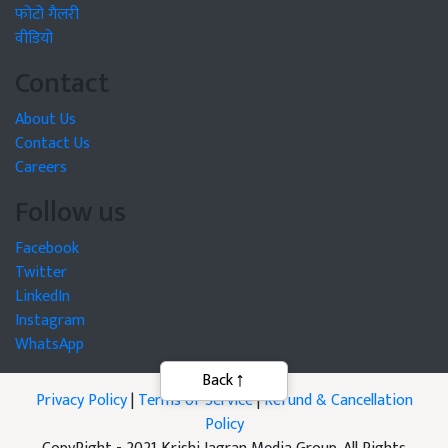
फोटो गैलरी
वीडियो
Contact
About Us
Contact Us
Careers
Follow us
Facebook
Twitter
LinkedIn
Instagram
WhatsApp
Privacy Policy
|
Terms of Service
|
Refund & Cancellation
Policy