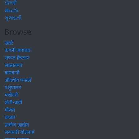
ਪੰਜਾਬੀ
తెలుగు
ગુજરાતી
Browse
खबरें
कंपनी समाचार
सफल किसान
साक्षात्कार
बागवानी
औषधीय फसलें
पशुपालन
मशीनरी
खेती-बाड़ी
मौसम
बाजार
ग्रामीण उद्द्योग
सरकारी योजनाएं