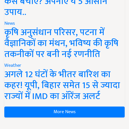
कैसे बचाएं? अपनाएं ये 5 आसान
उपाय..
News
कृषि अनुसंधान परिसर, पटना में
वैज्ञानिकों का मंथन, भविष्य की कृषि
तकनीकों पर बनी नई रणनीति
Weather
अगले 12 घंटों के भीतर बारिश का
कहर! यूपी, बिहार समेत 15 से ज्यादा
राज्यों में IMD का ऑरेंज अलर्ट
More News