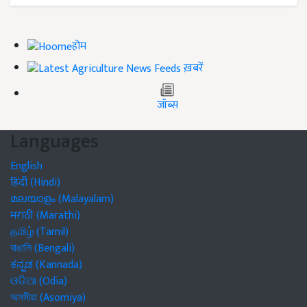
होम
ख़बरें
जॉब्स
Languages
English
हिंदी (Hindi)
മലയാളം (Malayalam)
मराठी (Marathi)
தமிழ் (Tamil)
বাঙালি (Bengali)
ಕನ್ನಡ (Kannada)
ଓଡିଆ (Odia)
অসমীয়া (Asomiya)