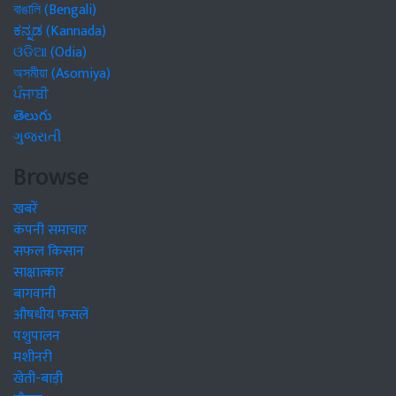
বাঙালি (Bengali)
ಕನ್ನಡ (Kannada)
ଓଡିଆ (Odia)
অসমীয়া (Asomiya)
ਪੰਜਾਬੀ
తెలుగు
ગુજરાતી
Browse
खबरें
कंपनी समाचार
सफल किसान
साक्षात्कार
बागवानी
औषधीय फसलें
पशुपालन
मशीनरी
खेती-बाड़ी