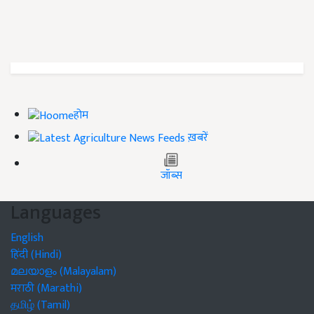
होम
ख़बरें
जॉब्स
Languages
English
हिंदी (Hindi)
മലയാളം (Malayalam)
मराठी (Marathi)
தமிழ் (Tamil)