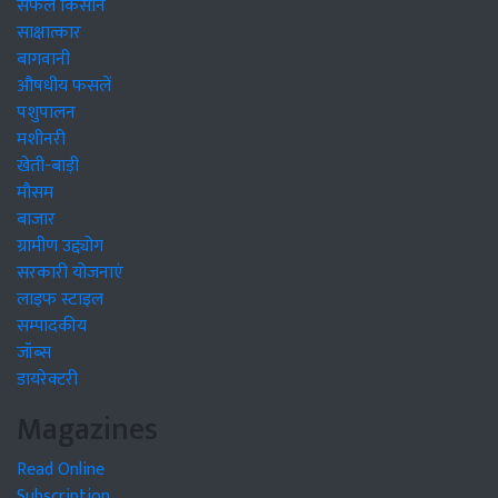
सफल किसान
साक्षात्कार
बागवानी
औषधीय फसलें
पशुपालन
मशीनरी
खेती-बाड़ी
मौसम
बाजार
ग्रामीण उद्द्योग
सरकारी योजनाएं
लाइफ स्टाइल
सम्पादकीय
जॉब्स
डायरेक्टरी
Magazines
Read Online
Subscription