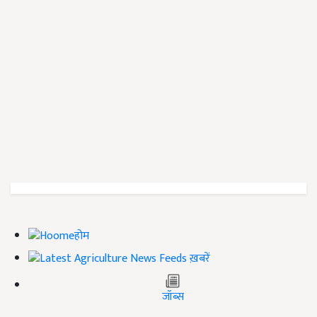
होम
ख़बरें
जॉब्स