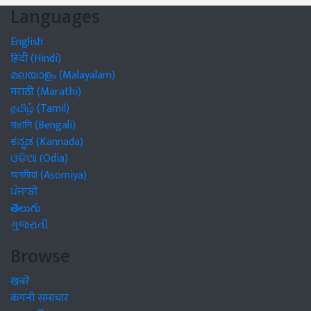
Languages
English
हिंदी (Hindi)
മലയാളം (Malayalam)
मराठी (Marathi)
தமிழ் (Tamil)
বাঙালি (Bengali)
ಕನ್ನಡ (Kannada)
ଓଡିଆ (Odia)
অসমীয়া (Asomiya)
ਪੰਜਾਬੀ
తెలుగు
ગુજરાતી
Browse
खबरें
कंपनी समाचार