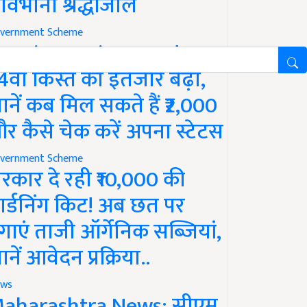
ावभीनी श्रद्धांजलि
vernment Scheme
M Kisan Yojana Update:
4वीं किस्त का इंतजार बढ़ा,
ानें कब मिल सकते हैं ₹2,000
र कैसे चेक करें अपना स्टेटस
vernment Scheme
रकार दे रही ₹10,000 की
ार्डनिंग किट! अब छत पर
गाएं ताजी ऑर्गेनिक सब्जियां,
ानें आवेदन प्रक्रिया..
ws
aharashtra News: सीएम