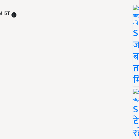
PM IST
S
ज
ब
त
म
S
ट
र