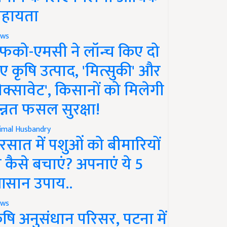
हायता
ws
फको-एमसी ने लॉन्च किए दो
ए कृषि उत्पाद, 'मित्सुकी' और
नेक्सावेट', किसानों को मिलेगी
न्नत फसल सुरक्षा!
imal Husbandry
रसात में पशुओं को बीमारियों
े कैसे बचाएं? अपनाएं ये 5
सान उपाय..
ws
ृषि अनुसंधान परिसर, पटना में