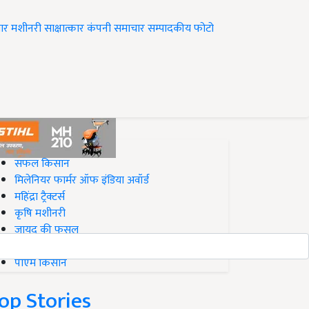
ार
मशीनरी
साक्षात्कार
कंपनी समाचार
सम्पादकीय
फोटो
op on Krishi Jagran
सफल किसान
मिलेनियर फार्मर ऑफ इंडिया अवॉर्ड
महिंद्रा ट्रैक्टर्स
कृषि मशीनरी
जायद की फसल
बिज़नेस आइडियाज
पीएम किसान
op Stories