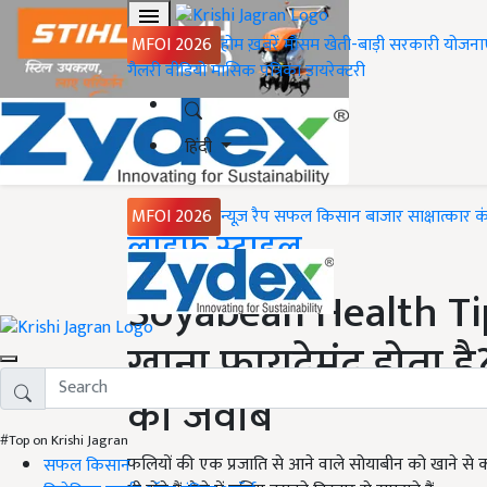
MFOI 2026
होम
ख़बरें
मौसम
खेती-बाड़ी
सरकारी योजना
गैलरी
वीडियो
मासिक पत्रिका
डायरेक्टरी
हिंदी
MFOI 2026
न्यूज़ रैप
सफल किसान
बाजार
साक्षात्कार
क
Home
लाइफ स्टाइल
Soyabean Health Tip
खाना फायदेमंद होता है
का जवाब
#Top on Krishi Jagran
फलियों की एक प्रजाति से आने वाले सोयाबीन को खाने से कई
सफल किसान