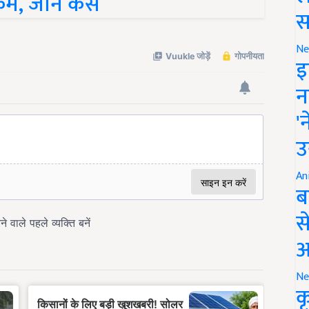
, जानें कैसे
स
Ne
इ
न
'
उ
An
ब
स
आ
Ne
क