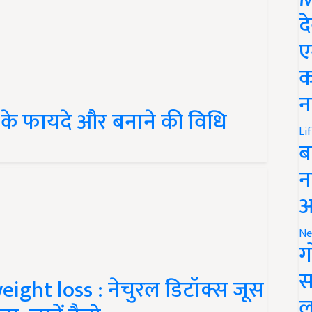
द
ए
क
न
के फायदे और बनाने की विधि
Li
ब
न
आ
Ne
ग
स
eight loss : नेचुरल डिटॉक्स जूस
ल