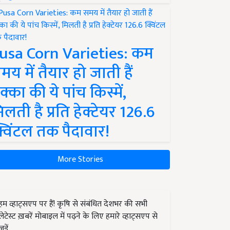
usa Corn Varieties: कम
मय में तैयार हो जाती हैं
क्का की ये पांच किस्में,
िलती है प्रति हेक्टेयर 126.6
्विंटल तक पैदावार!
More Stories
हम व्हाट्सएप पर हैं! कृषि से संबंधित देशभर की सभी
लेटेस्ट ख़बरें मोबाइल में पढ़ने के लिए हमारे व्हाट्सएप से
जुड़ें.