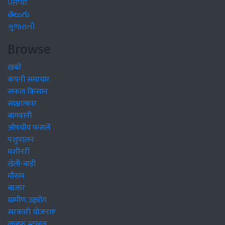
ਪੰਜਾਬੀ
తెలుగు
ગુજરાતી
Browse
खबरें
कंपनी समाचार
सफल किसान
साक्षात्कार
बागवानी
औषधीय फसलें
पशुपालन
मशीनरी
खेती-बाड़ी
मौसम
बाजार
ग्रामीण उद्द्योग
सरकारी योजनाएं
लाइफ स्टाइल