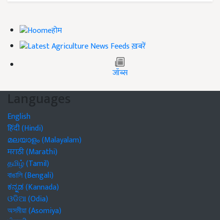
होम
ख़बरें
जॉब्स
Languages
English
हिंदी (Hindi)
മലയാളം (Malayalam)
मराठी (Marathi)
தமிழ் (Tamil)
বাঙালি (Bengali)
ಕನ್ನಡ (Kannada)
ଓଡିଆ (Odia)
অসমীয়া (Asomiya)