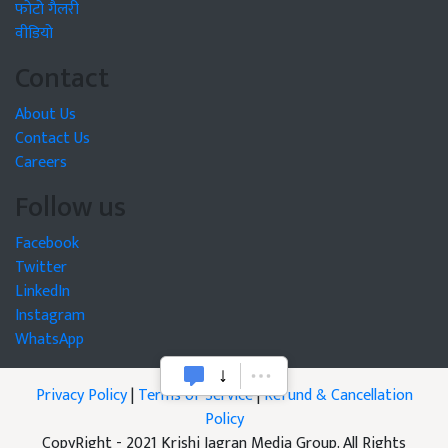
फोटो गैलरी
वीडियो
Contact
About Us
Contact Us
Careers
Follow us
Facebook
Twitter
LinkedIn
Instagram
WhatsApp
Privacy Policy
|
Terms of Service
|
Refund & Cancellation
Policy
CopyRight - 2021 Krishi Jagran Media Group. All Rights