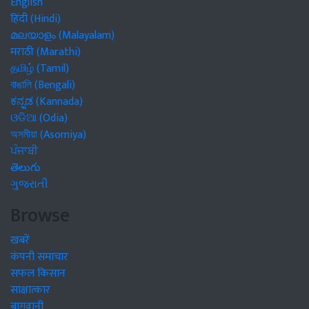
English
हिंदी (Hindi)
മലയാളം (Malayalam)
मराठी (Marathi)
தமிழ் (Tamil)
বাঙালি (Bengali)
ಕನ್ನಡ (Kannada)
ଓଡିଆ (Odia)
অসমীয়া (Asomiya)
ਪੰਜਾਬੀ
తెలుగు
ગુજરાતી
Browse
खबरें
कंपनी समाचार
सफल किसान
साक्षात्कार
बागवानी