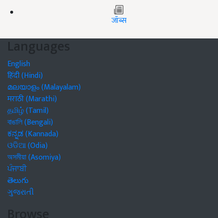
जॉब्स
Languages
English
हिंदी (Hindi)
മലയാളം (Malayalam)
मराठी (Marathi)
தமிழ் (Tamil)
বাঙালি (Bengali)
ಕನ್ನಡ (Kannada)
ଓଡିଆ (Odia)
অসমীয়া (Asomiya)
ਪੰਜਾਬੀ
తెలుగు
ગુજરાતી
Browse