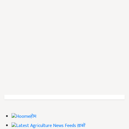
होम
ख़बरें