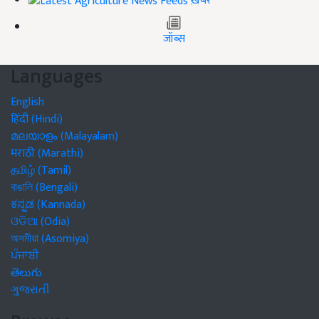
ख़बरें
जॉब्स
Languages
English
हिंदी (Hindi)
മലയാളം (Malayalam)
मराठी (Marathi)
தமிழ் (Tamil)
বাঙালি (Bengali)
ಕನ್ನಡ (Kannada)
ଓଡିଆ (Odia)
অসমীয়া (Asomiya)
ਪੰਜਾਬੀ
తెలుగు
ગુજરાતી