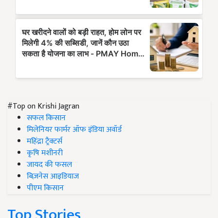
#Top on Krishi Jagran
सफल किसान
मिलेनियर फार्मर ऑफ इंडिया अवॉर्ड
महिंद्रा ट्रैक्टर्स
कृषि मशीनरी
जायद की फसल
बिज़नेस आइडियाज
पीएम किसान
Top Stories