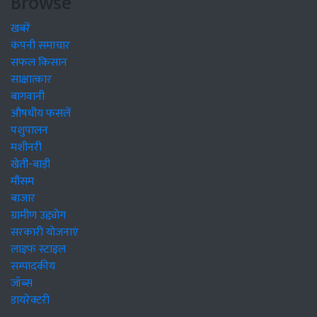
Browse
खबरें
कंपनी समाचार
सफल किसान
साक्षात्कार
बागवानी
औषधीय फसलें
पशुपालन
मशीनरी
खेती-बाड़ी
मौसम
बाजार
ग्रामीण उद्द्योग
सरकारी योजनाएं
लाइफ स्टाइल
सम्पादकीय
जॉब्स
डायरेक्टरी