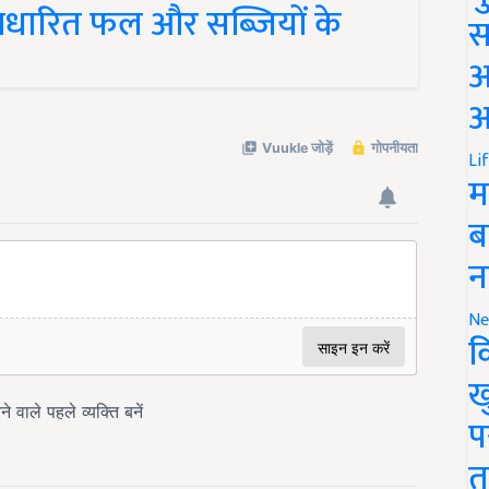
धारित फल और सब्जियों के
स
अ
आ
Li
म
ब
न
Ne
क
ख
प
त