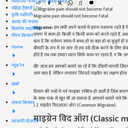
मिलेनियर फार्मर ऑफ इंडिया अवॉर्ड
महिंद्रा ट्रैक्टर्स
कृषि मशीनरी
Migraine pain should not become fatal
जायद की फसल
Migraine:
हम सभी अपने कामों में इतना मशरुफ रहते है कि 
बिज़नेस आइडियाज
दफ्तर में काम हो. किसी न किसी काम को करते रहते हैं. अब
पीएम किसान
बता दें कि वर्तमान समय में बच्चा हो या बड़ा हो या बुजुर्ग
Home
बीमारी के रुप में आ जाए तो हम उसे ठीक करने के लिए डॉक्
होते है तब तक हमारा ध्यान सिर्फ काम पर रहता है. न कि अप
न्यूज़ रैप
खैर आज हम आपकों बताने जा रहे है कि दौड़ती भागती जिंदग
आम बात है. लेकिन लगातार सिरदर्द माइग्रेन का लक्षण होता ह
खबरें
दिमाग की नसों में नर्व फाइबर एक्टिव हो जाती है जिस कारण
के साथ नाक से खून भी आ सकता है. आपकों बताते चले कि माइग
सफल किसान
) 2. माइग्रेन विदआउट ऑरा (Common Migraine).
माइग्रेन विद ऑरा (Classic 
सरकारी योजनाएं