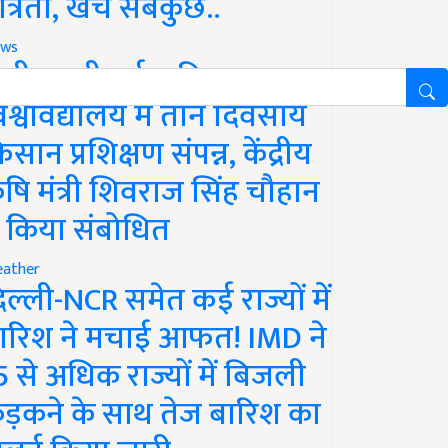
ात्रता, खर्च सबकुछ..
ws
ानी लक्ष्मीबाई कृषि
िश्वविद्यालय में तीन दिवसीय
िसान प्रशिक्षण संपन्न, केंद्रीय
ृषि मंत्री शिवराज सिंह चौहान
े किया संबोधित
ather
िल्ली-NCR समेत कई राज्यों में
ारिश ने मचाई आफत! IMD ने
5 से अधिक राज्यों में बिजली
ड़कने के साथ तेज बारिश का