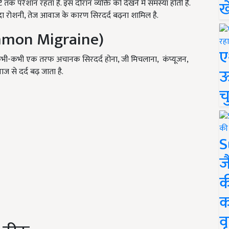
ख
टे तक परेशान रहता है. इस दौरान व्यक्ति को देखने में समस्या होती है.
ा रोशनी, तेज आवाज के कारण सिरदर्द बढ़ना शामिल है.
ommon Migraine)
ए
, कभी-कभी एक तरफ अचानक सिरदर्द होना, जी मिचलाना, कंप्यूजन,
ऊ
से दर्द बढ़ जाता है.
च
S
ज
क
क
वृ