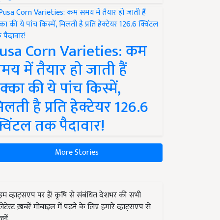
usa Corn Varieties: कम
मय में तैयार हो जाती हैं
क्का की ये पांच किस्में,
िलती है प्रति हेक्टेयर 126.6
्विंटल तक पैदावार!
More Stories
हम व्हाट्सएप पर हैं! कृषि से संबंधित देशभर की सभी
लेटेस्ट ख़बरें मोबाइल में पढ़ने के लिए हमारे व्हाट्सएप से
जुड़ें.