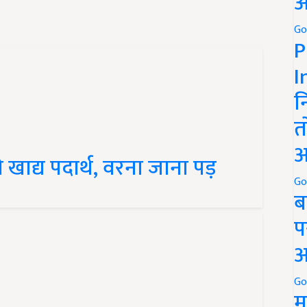
अ
Go
P
I
न
त
अ
 खाद्य पदार्थ, वरना जाना पड़
Go
ब
प
अ
Go
म