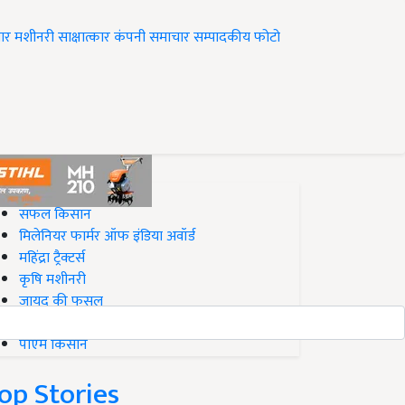
ार
मशीनरी
साक्षात्कार
कंपनी समाचार
सम्पादकीय
फोटो
op on Krishi Jagran
सफल किसान
मिलेनियर फार्मर ऑफ इंडिया अवॉर्ड
महिंद्रा ट्रैक्टर्स
कृषि मशीनरी
जायद की फसल
बिज़नेस आइडियाज
पीएम किसान
op Stories