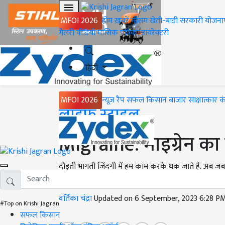
MFOI 2026
होम
ख़बरें
मौसम
खेती-बाड़ी
सरकारी योजना
गैलरी
वीडियो
मासिक पत्रिका
डायरेक्टरी
हिंदी
MFOI 2026
न्यूज़ रैप
सफल किसान
बाजार
साक्षात्कार
क
Home
लाइफ स्टाइल
Migraine: माइग्रेन का 
दौड़ती भागती जिंदगी में हम काम करके थक जाते है. अब जब 
का लक्षण होता है. कहीं आप भी तो नहीं है शिकार...
वर्तिका चंद्रा
Updated on 6 September, 2023 6:28 P
#Top on Krishi Jagran
सफल किसान