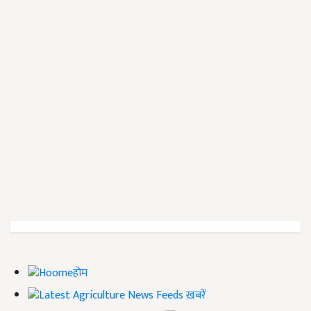
होम
ख़बरें