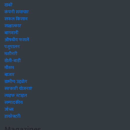
खबरें
कंपनी समाचार
सफल किसान
साक्षात्कार
बागवानी
औषधीय फसलें
पशुपालन
मशीनरी
खेती-बाड़ी
मौसम
बाजार
ग्रामीण उद्द्योग
सरकारी योजनाएं
लाइफ स्टाइल
सम्पादकीय
जॉब्स
डायरेक्टरी
Magazines