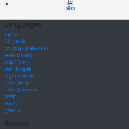
जॉब्स
Languages
English
हिंदी (Hindi)
മലയാളം (Malayalam)
मराठी (Marathi)
தமிழ் (Tamil)
বাঙালি (Bengali)
ಕನ್ನಡ (Kannada)
ଓଡିଆ (Odia)
অসমীয়া (Asomiya)
ਪੰਜਾਬੀ
తెలుగు
ગુજરાતી
Browse