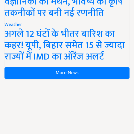
वैज्ञानिकों का मंथन, भविष्य की कृषि
तकनीकों पर बनी नई रणनीति
Weather
अगले 12 घंटों के भीतर बारिश का
कहर! यूपी, बिहार समेत 15 से ज्यादा
राज्यों में IMD का ऑरेंज अलर्ट
More News