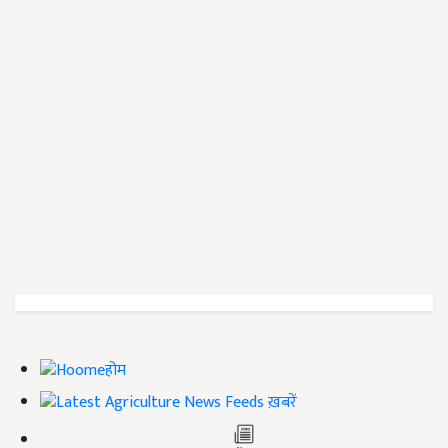
होम
ख़बरें