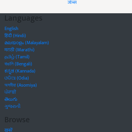
जॉब्स
Languages
English
हिंदी (Hindi)
മലയാളം (Malayalam)
मराठी (Marathi)
தமிழ் (Tamil)
বাঙালি (Bengali)
ಕನ್ನಡ (Kannada)
ଓଡିଆ (Odia)
অসমীয়া (Asomiya)
ਪੰਜਾਬੀ
తెలుగు
ગુજરાતી
Browse
खबरें