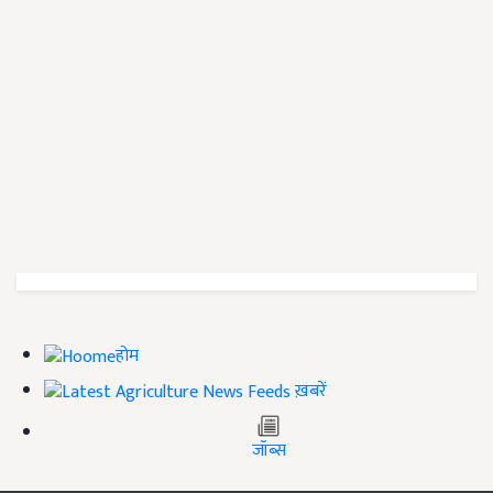
होम
ख़बरें
जॉब्स