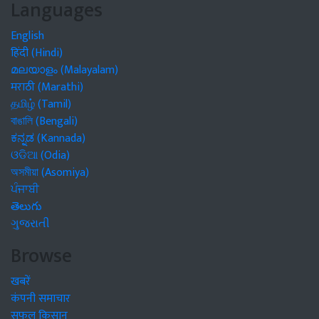
Languages
English
हिंदी (Hindi)
മലയാളം (Malayalam)
मराठी (Marathi)
தமிழ் (Tamil)
বাঙালি (Bengali)
ಕನ್ನಡ (Kannada)
ଓଡିଆ (Odia)
অসমীয়া (Asomiya)
ਪੰਜਾਬੀ
తెలుగు
ગુજરાતી
Browse
खबरें
कंपनी समाचार
सफल किसान