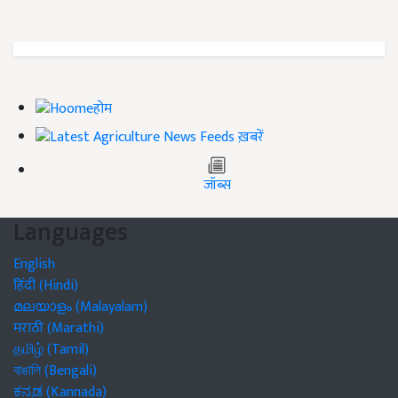
होम
ख़बरें
जॉब्स
Languages
English
हिंदी (Hindi)
മലയാളം (Malayalam)
मराठी (Marathi)
தமிழ் (Tamil)
বাঙালি (Bengali)
ಕನ್ನಡ (Kannada)