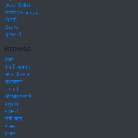
ଓଡିଆ (Odia)
অসমীয়া (Asomiya)
ਪੰਜਾਬੀ
తెలుగు
ગુજરાતી
Browse
खबरें
कंपनी समाचार
सफल किसान
साक्षात्कार
बागवानी
औषधीय फसलें
पशुपालन
मशीनरी
खेती-बाड़ी
मौसम
बाजार