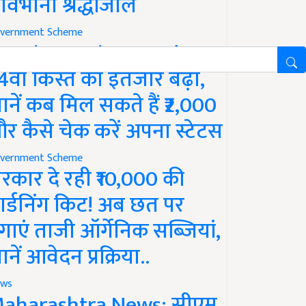
ावभीनी श्रद्धांजलि
vernment Scheme
M Kisan Yojana Update:
4वीं किस्त का इंतजार बढ़ा,
ानें कब मिल सकते हैं ₹2,000
र कैसे चेक करें अपना स्टेटस
vernment Scheme
रकार दे रही ₹10,000 की
ार्डनिंग किट! अब छत पर
गाएं ताजी ऑर्गेनिक सब्जियां,
ानें आवेदन प्रक्रिया..
ws
aharashtra News: सीएम