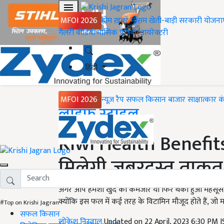
MFOI 2026
होम
ख़बरें
मौसम
खेती-बाड़ी
सरकारी योजना
गैलरी
वीडियो
मासिक पत्रिका
डायरेक्टरी
हिंदी
MFOI 2026
न्यूज़ रैप
सफल किसान
बाजार
साक्षात्कार
क
Home
लाइफ स्टाइल
Kiwi Health Benefits
मिलेगी जबरदस्त ताकत,
अगर आप हमेशा खुद को कमजोर या फिर थका हुआ महसूस करत
क्योंकि इस फल में कई तरह के विटामिन मौजूद होते हैं, ज
#Top on Krishi Jagran
सफल किसान
लोकेश निरवाल
Updated on 22 April, 2023 6:30 PM 