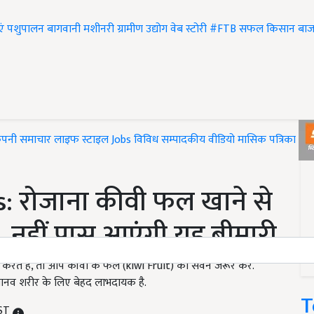
एं
पशुपालन
बागवानी
मशीनरी
ग्रामीण उद्योग
वेब स्टोरी
#FTB
सफल किसान
बाज
ंपनी समाचार
लाइफ स्टाइल
Jobs
विविध
सम्पादकीय
वीडियो
मासिक पत्रिका
#T
: रोजाना कीवी फल खाने से
 नहीं पास आएंगी यह बीमारी
े हैं, तो आप कीवी के फल (kiwi Fruit) का सेवन जरूर करें.
ो मानव शरीर के लिए बेहद लाभदायक है.
T
IST