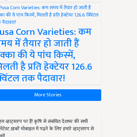
usa Corn Varieties: कम
मय में तैयार हो जाती हैं
क्का की ये पांच किस्में,
िलती है प्रति हेक्टेयर 126.6
्विंटल तक पैदावार!
More Stories
हम व्हाट्सएप पर हैं! कृषि से संबंधित देशभर की सभी
लेटेस्ट ख़बरें मोबाइल में पढ़ने के लिए हमारे व्हाट्सएप से
जुड़ें.