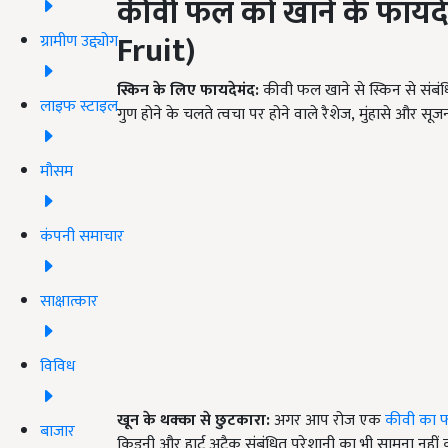
कीवी फल को खाने के फायदे
Fruit)
ग्रामीण उद्द्योग
स्किन के लिए फायदेमंद:
कीवी फल खाने से स्किन से संबंधित
लाइफ स्टाइल
गुण होने के चलते त्वचा पर होने वाले रैशेज
, मुंहासे और सूजन
मौसम
कंपनी समाचार
साक्षात्कार
विविध
खून के थक्का से छुटकारा:
अगर आप रोज एक
कीवी का
बाजार
किडनी और हार्ट अटैक संबंधित परेशानी का भी सामना नहीं क