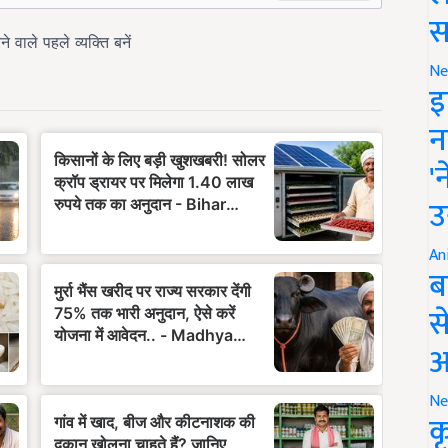
स
Ne
इ
न
'
उ
An
ब
स
आ
Ne
क