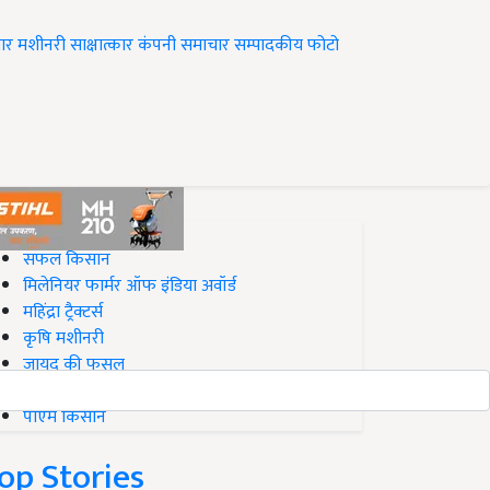
ार
मशीनरी
साक्षात्कार
कंपनी समाचार
सम्पादकीय
फोटो
op on Krishi Jagran
सफल किसान
मिलेनियर फार्मर ऑफ इंडिया अवॉर्ड
महिंद्रा ट्रैक्टर्स
कृषि मशीनरी
जायद की फसल
बिज़नेस आइडियाज
पीएम किसान
op Stories