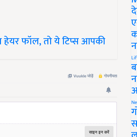
द
ए
ा हेयर फॉल, तो ये टिप्स आपकी
क
न
Li
ब
न
आ
Ne
ग
स
ल