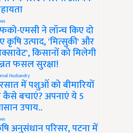
हायता
ws
फको-एमसी ने लॉन्च किए दो
ए कृषि उत्पाद, 'मित्सुकी' और
नेक्सावेट', किसानों को मिलेगी
न्नत फसल सुरक्षा!
imal Husbandry
रसात में पशुओं को बीमारियों
े कैसे बचाएं? अपनाएं ये 5
सान उपाय..
ws
ृषि अनुसंधान परिसर, पटना में