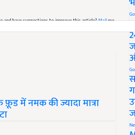
भ
icle and have suggestions to improve this article?
Mail
me
Go
P
2
ज
औ
Go
स
ग
 फ़ूड में नमक की ज्यादा मात्रा
उ
टा
ज
Ne
M