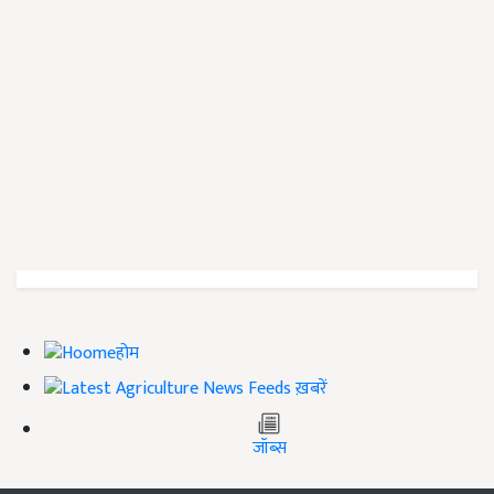
होम
ख़बरें
जॉब्स