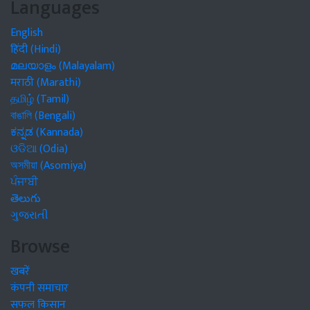
Languages
English
हिंदी (Hindi)
മലയാളം (Malayalam)
मराठी (Marathi)
தமிழ் (Tamil)
বাঙালি (Bengali)
ಕನ್ನಡ (Kannada)
ଓଡିଆ (Odia)
অসমীয়া (Asomiya)
ਪੰਜਾਬੀ
తెలుగు
ગુજરાતી
Browse
खबरें
कंपनी समाचार
सफल किसान