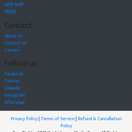
फोटो गैलरी
वीडियो
Contact
About Us
Contact Us
Careers
Follow us
Facebook
Twitter
LinkedIn
Instagram
WhatsApp
Privacy Policy
|
Terms of Service
|
Refund & Cancellation
Policy