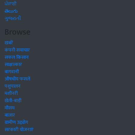
ਪੰਜਾਬੀ
తెలుగు
ગુજરાતી
Browse
खबरें
कंपनी समाचार
सफल किसान
साक्षात्कार
बागवानी
औषधीय फसलें
पशुपालन
मशीनरी
खेती-बाड़ी
मौसम
बाजार
ग्रामीण उद्द्योग
सरकारी योजनाएं