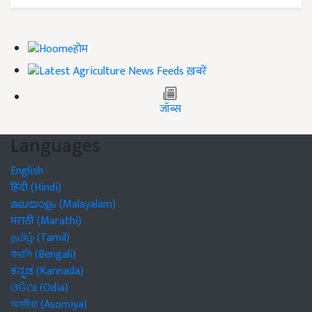
होम
ख़बरें
जॉब्स
Languages
English
हिंदी (Hindi)
മലയാളം (Malayalam)
मराठी (Marathi)
தமிழ் (Tamil)
বাঙালি (Bengali)
ಕನ್ನಡ (Kannada)
ଓଡିଆ (Odia)
অসমীয়া (Asomiya)