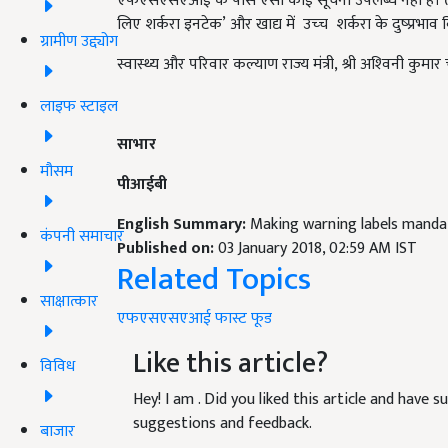
एफएसएसएआई के पास ऐसी कोई सूचना उपलब्‍ध नहीं है। तथापि, वि
लिए शर्करा इनटेक’ और खाद्य में उच्‍च शर्करा के दुष्‍प्रभ
ग्रामीण उद्द्योग
स्वास्थ्य और परिवार कल्याण राज्‍य मंत्री, श्री अश्‍विनी कुमार 
लाइफ स्टाइल
साभार
मौसम
पीआईबी
English Summary:
Making warning labels manda
कंपनी समाचार
Published on:
03 January 2018, 02:59 AM IST
Related Topics
साक्षात्कार
एफएसएसएआई
फास्ट फूड
Like this article?
विविध
Hey! I am
. Did you liked this article and have 
suggestions and feedback.
बाजार