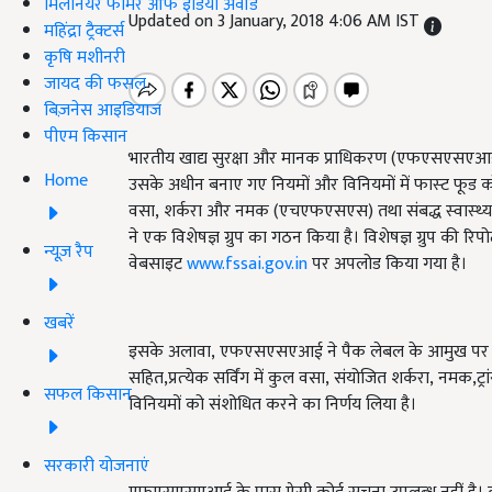
मिलेनियर फार्मर ऑफ इंडिया अवॉर्ड
Updated on 3 January, 2018 4:06 AM IST
महिंद्रा ट्रैक्टर्स
कृषि मशीनरी
जायद की फसल
बिज़नेस आइडियाज
पीएम किसान
भारतीय खाद्य सुरक्षा और मानक प्राधिकरण (एफएसएसएआई)
Home
उसके अधीन बनाए गए नियमों और विनियमों में फास्‍ट फूड को 
वसा, शर्करा और नमक (एचएफएसएस) तथा संबद्ध स्‍वास्‍थ्‍य
ने एक विशेषज्ञ ग्रुप का गठन किया है। विशेषज्ञ ग्रुप 
न्यूज़ रैप
वेबसाइट
www.fssai.gov.in
पर अपलोड किया गया है।
खबरें
इसके अलावा, एफएसएसएआई ने पैक लेबल के आमुख पर अनुश
सहित,प्रत्‍येक सर्विंग में कुल वसा, संयोजित शर्करा, नमक
सफल किसान
विनियमों को संशोधित करने का निर्णय लिया है।
सरकारी योजनाएं