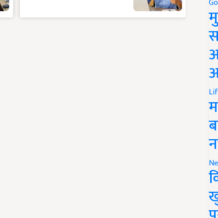
Go
म
स
अ
आ
Li
म
ब
न
Ne
क
ख
प