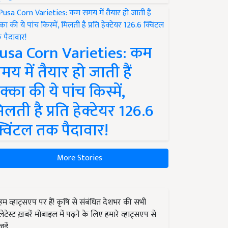
usa Corn Varieties: कम
मय में तैयार हो जाती हैं
क्का की ये पांच किस्में,
िलती है प्रति हेक्टेयर 126.6
्विंटल तक पैदावार!
More Stories
हम व्हाट्सएप पर हैं! कृषि से संबंधित देशभर की सभी
लेटेस्ट ख़बरें मोबाइल में पढ़ने के लिए हमारे व्हाट्सएप से
जुड़ें.