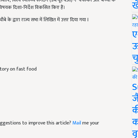
श्‍व स्‍वास्‍थ्‍य संगठन (डब्‍ल्‍यूएचओ) ने ‘वयस्‍कों और बच्‍चों के
ख
ाव विषयक दिशा-निर्देश विकसित किए हैं।
चौबे के द्वारा राज्य सभा में लिखित में उत्तर दिया गया I
ए
ऊ
च
tory on fast food
S
ज
क
क
suggestions to improve this article?
Mail
me your
वृ