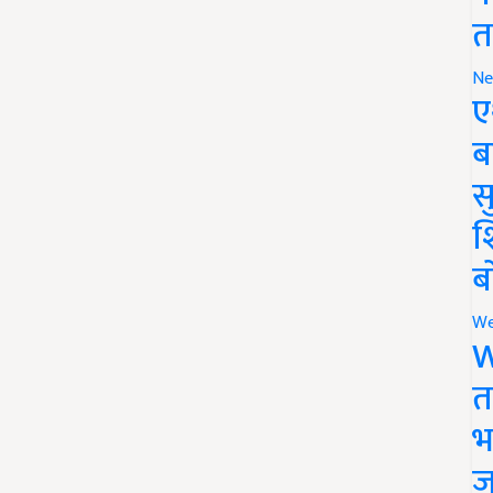
त
Ne
ए
ब
सु
श
ब
We
W
त
भ
ज