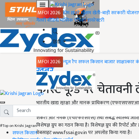
MFOI 2026
होम
ख़बरें
मौसम
खेती-बाड़ी
सरकारी योजना
गैलरी
वीडियो
मासिक पत्रिका
डायरेक्टरी
हिंदी
MFOI 2026
न्यूज़ रैप
सफल किसान
बाजार
साक्षात्कार
क
Home
ख़बरें
फास्ट फूड पर चेतावनी 
भारतीय खाद्य सुरक्षा और मानक प्राधिकरण (एफएसएसएआई)
उसके अधीन बनाए गए नियमों और विनियमों में फास्ट फूड को 
शर्करा और नमक (एचएफएसएस) तथा संबद्ध स्वास्थ्य जोखिमो
विशेषज्ञ ग्रुप का गठन किया है। विशेषज्ञ ग्रुप की रिप
#Top on Krishi Jagran
वेबसाइट www.fssai.gov.in पर अपलोड किया गया है।
सफल किसान