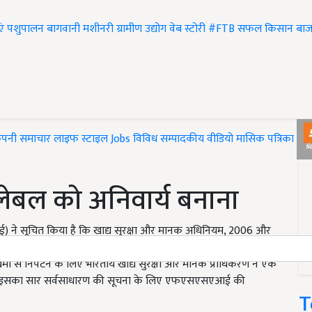
एं
पशुपालन
बागवानी
मशीनरी
ग्रामीण उद्योग
वेब स्टोरी
#FTB
सफल किसान
बाज
ंपनी समाचार
लाइफ स्टाइल
Jobs
विविध
सम्पादकीय
वीडियो
मासिक पत्रिका
#T
लेबल को अनिवार्य बनाना
 ने सूचित किया है कि खाद्य सुरक्षा और मानक अधिनियम, 2006 और
अलग से परिभाषित नहीं किया गया है। तथापि, खाद्य में उच्च वसा,
ं से निपटने के लिए भारतीय खाद्य सुरक्षा और मानक प्राधिकरण ने एक
ोर्ट और इसका सार सर्वसाधारण की सूचना के लिए एफएसएसएआई की
T