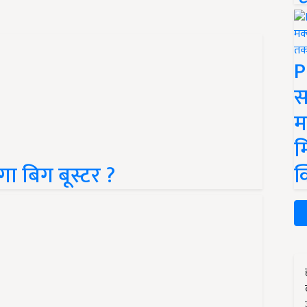
P
स
म
म
ा बिग बूस्टर ?
क