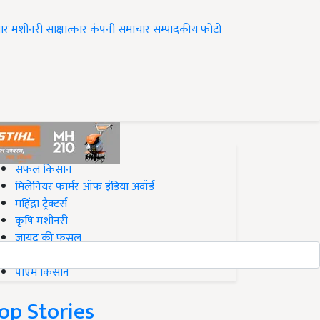
ार
मशीनरी
साक्षात्कार
कंपनी समाचार
सम्पादकीय
फोटो
op on Krishi Jagran
सफल किसान
मिलेनियर फार्मर ऑफ इंडिया अवॉर्ड
महिंद्रा ट्रैक्टर्स
कृषि मशीनरी
जायद की फसल
बिज़नेस आइडियाज
पीएम किसान
op Stories