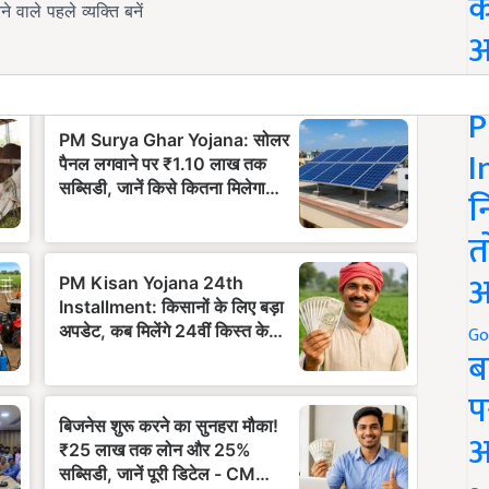
क
अ
Go
P
I
न
त
अ
Go
ब
प
अ