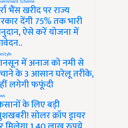
vernment Scheme
ुर्रा भैंस खरीद पर राज्य
रकार देंगी 75% तक भारी
नुदान, ऐसे करें योजना में
वेदन..
festyle
ानसून में अनाज को नमी से
चाने के 3 आसान घरेलू तरीके,
हीं लगेगी फफूंदी
ws
िसानों के लिए बड़ी
ुशखबरी! सोलर क्रॉप ड्रायर
र मिलेगा 1.40 लाख रुपये