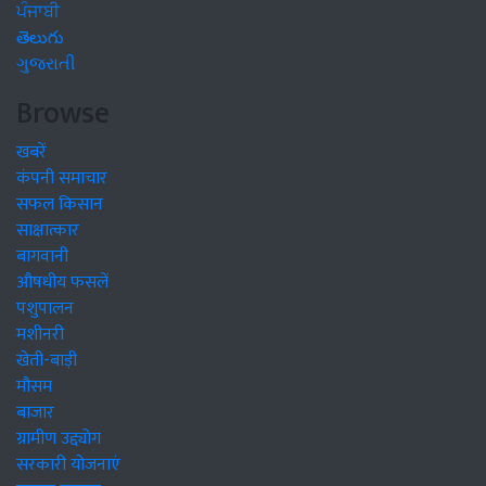
ਪੰਜਾਬੀ
తెలుగు
ગુજરાતી
Browse
खबरें
कंपनी समाचार
सफल किसान
साक्षात्कार
बागवानी
औषधीय फसलें
पशुपालन
मशीनरी
खेती-बाड़ी
मौसम
बाजार
ग्रामीण उद्द्योग
सरकारी योजनाएं