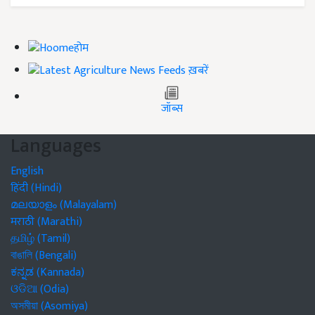
होम
ख़बरें
जॉब्स
Languages
English
हिंदी (Hindi)
മലയാളം (Malayalam)
मराठी (Marathi)
தமிழ் (Tamil)
বাঙালি (Bengali)
ಕನ್ನಡ (Kannada)
ଓଡିଆ (Odia)
অসমীয়া (Asomiya)