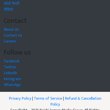
फोटो गैलरी
वीडियो
Contact
About Us
Contact Us
Careers
Follow us
Facebook
Twitter
LinkedIn
Instagram
WhatsApp
Privacy Policy
|
Terms of Service
|
Refund & Cancellation
Policy