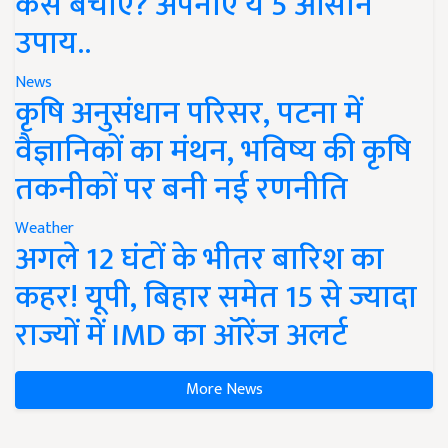
कैसे बचाएं? अपनाएं ये 5 आसान
उपाय..
News
कृषि अनुसंधान परिसर, पटना में
वैज्ञानिकों का मंथन, भविष्य की कृषि
तकनीकों पर बनी नई रणनीति
Weather
अगले 12 घंटों के भीतर बारिश का
कहर! यूपी, बिहार समेत 15 से ज्यादा
राज्यों में IMD का ऑरेंज अलर्ट
More News