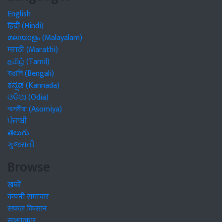
English
हिंदी (Hindi)
മലയാളം (Malayalam)
मराठी (Marathi)
தமிழ் (Tamil)
বাঙালি (Bengali)
ಕನ್ನಡ (Kannada)
ଓଡିଆ (Odia)
অসমীয়া (Asomiya)
ਪੰਜਾਬੀ
తెలుగు
ગુજરાતી
Browse
खबरें
कंपनी समाचार
सफल किसान
साक्षात्कार