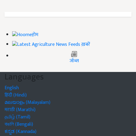
होम
ख़बरें
जॉब्स
Languages
English
हिंदी (Hindi)
മലയാളം (Malayalam)
मराठी (Marathi)
தமிழ் (Tamil)
বাঙালি (Bengali)
ಕನ್ನಡ (Kannada)