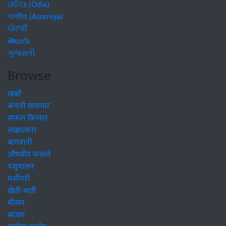
ଓଡିଆ (Odia)
অসমীয়া (Asomiya)
ਪੰਜਾਬੀ
తెలుగు
ગુજરાતી
Browse
खबरें
कंपनी समाचार
सफल किसान
साक्षात्कार
बागवानी
औषधीय फसलें
पशुपालन
मशीनरी
खेती-बाड़ी
मौसम
बाजार