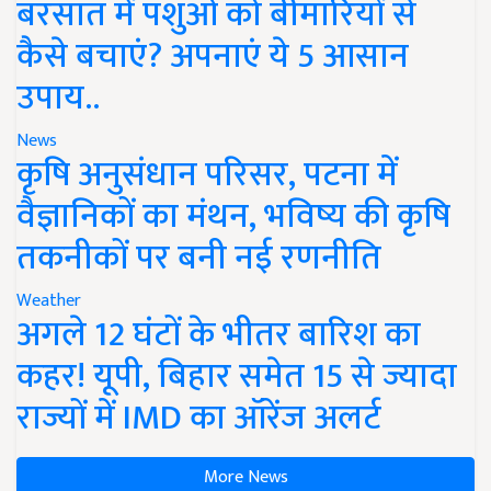
बरसात में पशुओं को बीमारियों से
कैसे बचाएं? अपनाएं ये 5 आसान
उपाय..
News
कृषि अनुसंधान परिसर, पटना में
वैज्ञानिकों का मंथन, भविष्य की कृषि
तकनीकों पर बनी नई रणनीति
Weather
अगले 12 घंटों के भीतर बारिश का
कहर! यूपी, बिहार समेत 15 से ज्यादा
राज्यों में IMD का ऑरेंज अलर्ट
More News