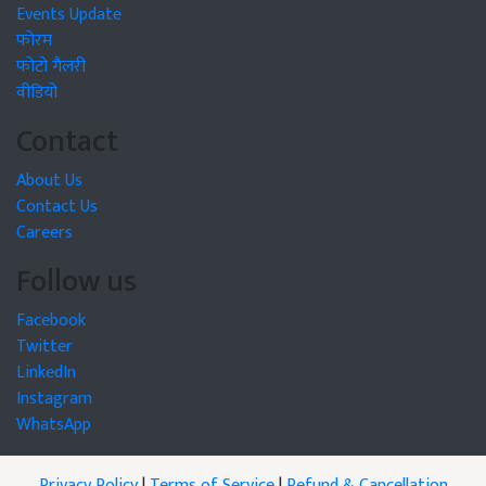
Events Update
फोरम
फोटो गैलरी
वीडियो
Contact
About Us
Contact Us
Careers
Follow us
Facebook
Twitter
LinkedIn
Instagram
WhatsApp
Privacy Policy
|
Terms of Service
|
Refund & Cancellation