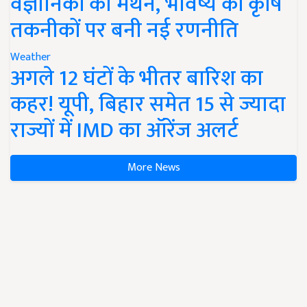
वैज्ञानिकों का मंथन, भविष्य की कृषि
तकनीकों पर बनी नई रणनीति
Weather
अगले 12 घंटों के भीतर बारिश का
कहर! यूपी, बिहार समेत 15 से ज्यादा
राज्यों में IMD का ऑरेंज अलर्ट
More News