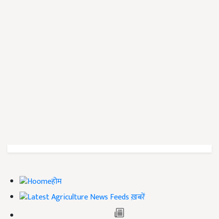
होम
ख़बरें