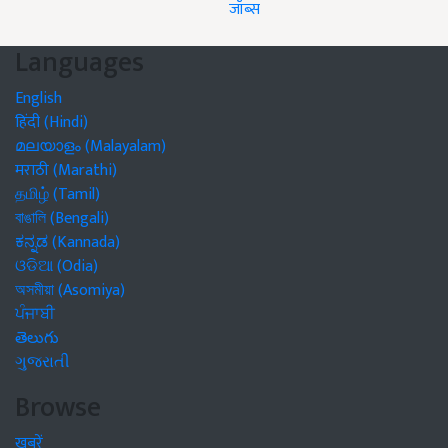
जॉब्स
Languages
English
हिंदी (Hindi)
മലയാളം (Malayalam)
मराठी (Marathi)
தமிழ் (Tamil)
বাঙালি (Bengali)
ಕನ್ನಡ (Kannada)
ଓଡିଆ (Odia)
অসমীয়া (Asomiya)
ਪੰਜਾਬੀ
తెలుగు
ગુજરાતી
Browse
खबरें