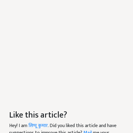
Like this article?
Hey! I am
सिप्पू कुमार
. Did you liked this article and have
suggestions to improve this article?
Mail
me your