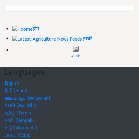
होम
ख़बरें
जॉब्स
Languages
English
हिंदी (Hindi)
മലയാളം (Malayalam)
मराठी (Marathi)
தமிழ் (Tamil)
বাঙালি (Bengali)
ಕನ್ನಡ (Kannada)
ଓଡିଆ (Odia)