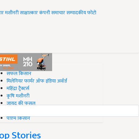
ार
मशीनरी
साक्षात्कार
कंपनी समाचार
सम्पादकीय
फोटो
op on Krishi Jagran
सफल किसान
मिलेनियर फार्मर ऑफ इंडिया अवॉर्ड
महिंद्रा ट्रैक्टर्स
कृषि मशीनरी
जायद की फसल
बिज़नेस आइडियाज
पीएम किसान
op Stories