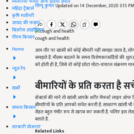
मिलेनियर फार्मर ऑफ इंडिया अवॉर्ड
सिप्पू कुमार
Updated on 14 December, 2020 3:15 P
महिंद्रा ट्रैक्टर्स
कृषि मशीनरी
जायद की फसल
बिज़नेस आइडियाज
पीएम किसान
cough and health
Home
आम तौर पर खांसी को कोई बीमारी नहीं समझा जाता है, लो
समझते हैं. मौसम बदलने के समय विशेषकरसर्दियों की शुरुआत
को होती ही है, जिसे वो कोई छोटा मोटा-वायरल संक्रमण मान
न्यूज़ रैप
बीमारियों के प्रति करता है स
खबरें
डॉक्टर्स की माने तो खांसी आपके शरीर मेंफर्स्ट लाइन ऑफ
बीमारियों के प्रति आपको सचेत करती है. साधारण खांसी भी
सफल किसान
सेहत बहुत गंभीर रूप से खराब कर सकती है. चलिए इस लेख 
बताते हैं.
सरकारी योजनाएं
Related Links