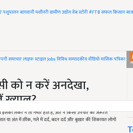
एं
पशुपालन
बागवानी
मशीनरी
ग्रामीण उद्योग
वेब स्टोरी
#FTB
सफल किसान
बाज
ंपनी समाचार
लाइफ स्टाइल
Jobs
विविध
सम्पादकीय
वीडियो
मासिक पत्रिका
#T
ांसी को न करें अनदेखा,
ें ख्याल?
ग इसको लेकर न तो गंभीर होते हैं, और न किसी उपचार की जरूरत
 या अंत में छींक, गले में दर्द, बदन दर्द और बुखार की शिकायत लोगों
T