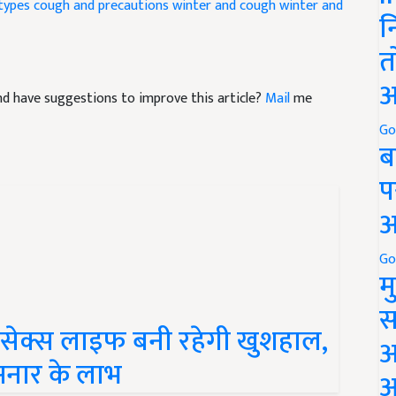
न
त
 and have suggestions to improve this article?
Mail
me
अ
Go
ब
प
अ
Go
म
स
सेक्स लाइफ बनी रहेगी खुशहाल,
अ
 अनार के लाभ
आ