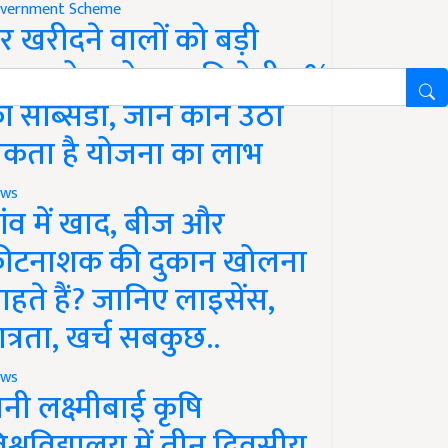
vernment Scheme
र खरीदने वालों को बड़ी
ाहत, होम लोन पर मिलेगी 4%
ी सब्सिडी, जानें कौन उठा
कता है योजना का लाभ
ws
ांव में खाद, बीज और
ीटनाशक की दुकान खोलना
ाहते हैं? जानिए लाइसेंस,
ात्रता, खर्च सबकुछ..
ws
ानी लक्ष्मीबाई कृषि
िश्वविद्यालय में तीन दिवसीय