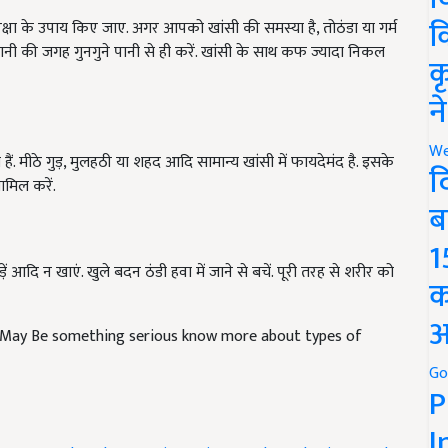
क्षा के उपाय किए जाए. अगर आपको खांसी की समस्या है, तोठंडा या गर्म
क
े पानी की जगह गुनगुने पानी से ही करें. खांसी के साथ कफ ज्यादा निकल
क
न
हैं. मीठे गुड़, मुलहठी या शहद आदि सामान्य खांसी में फायदेमंद है. इसके
We
मिल करें.
द
ब
1
आदि न खाएं. खुले बदन ठंडी हवा में जाने से बचें. पूरी तरह से शरीर को
क
 May Be something serious know more about types of
अ
Go
P
I
types
cough and precautions
winter and cough
winter and