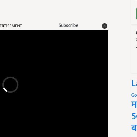
ERTISEMENT
Subscribe
L
Go
म
5
ब