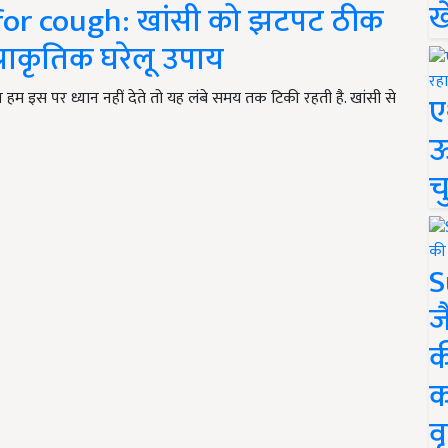
ख
or cough: खांसी को झटपट ठीक
्राकृतिक घरेलू उपाय
 हम इस पर ध्यान नहीं देते तो यह लंबे समय तक टिकी रहती है. खांसी से
ए
ऊ
च
S
ज
क
क
वृ