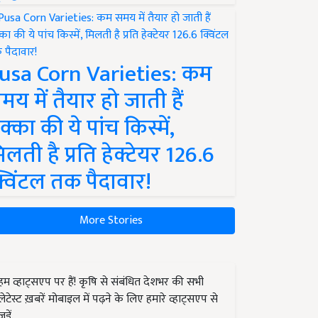
usa Corn Varieties: कम
मय में तैयार हो जाती हैं
क्का की ये पांच किस्में,
िलती है प्रति हेक्टेयर 126.6
्विंटल तक पैदावार!
More Stories
हम व्हाट्सएप पर हैं! कृषि से संबंधित देशभर की सभी
लेटेस्ट ख़बरें मोबाइल में पढ़ने के लिए हमारे व्हाट्सएप से
जुड़ें.