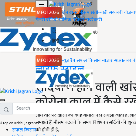
MFOI 2026
होम
ख़बरें
मौसम
खेती-बाड़ी
सरकारी योजना
गैलरी
वीडियो
मासिक पत्रिका
डायरेक्टरी
हिंदी
MFOI 2026
न्यूज़ रैप
सफल किसान
बाजार
साक्षात्कार
क
Home
लाइफ स्टाइल
सर्दियों में होने वाली ख
कोरोना काल में कैसे रख
आम तौर पर खांसी को कोई बीमारी नहीं समझा जाता है, लो
समझते हैं. मौसम बदलने के समय विशेषकरसर्दियों की शुरुआत
#Top on Krishi Jagran
को होती ही है,
सफल किसान