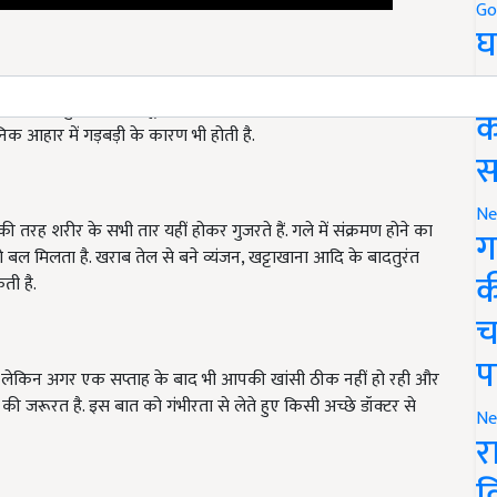
Go
घ
र
 अगर आपको बहुत समय से सूखी खांसी है, तो संभावना है कि आपको टीबी की
निक आहार में गड़बड़ी के कारण भी होती है.
क
स
तरह शरीर के सभी तार यहीं होकर गुजरते हैं. गले में संक्रमण होने का
Ne
ल मिलता है. खराब तेल से बने व्यंजन, खट्टाखाना आदि के बादतुरंत
ग
ती है.
क
च
है. लेकिन अगर एक सप्ताह के बाद भी आपकी खांसी ठीक नहीं हो रही और
प
 जरूरत है. इस बात को गंभीरता से लेते हुए किसी अच्छे डॉक्टर से
Ne
र
व