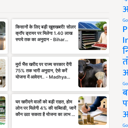
अ
Go
P
I
न
त
अ
Go
ब
प
अ
Go