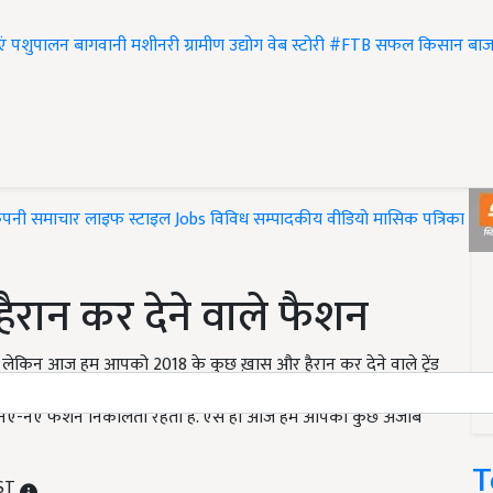
एं
पशुपालन
बागवानी
मशीनरी
ग्रामीण उद्योग
वेब स्टोरी
#FTB
सफल किसान
बाज
ंपनी समाचार
लाइफ स्टाइल
Jobs
विविध
सम्पादकीय
वीडियो
मासिक पत्रिका
#T
 हैरान कर देने वाले फैशन
है. लेकिन आज हम आपको 2018 के कुछ ख़ास और हैरान कर देने वाले ट्रेंड
ं और साथ ही साथ अजीब भी हैं. ऐसे ट्रेंड को आजकल की पीढ़ी फॉलो कर खुद
 भी नए-नए फैशन निकालती रहती है. ऐसे ही आज हम आपको कुछ अजीब
T
IST