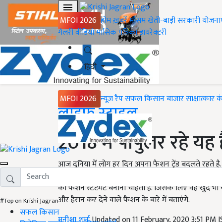
MFOI 2026
होम
ख़बरें
मौसम
खेती-बाड़ी
सरकारी योजना
गैलरी
वीडियो
मासिक पत्रिका
डायरेक्टरी
हिंदी
MFOI 2026
न्यूज़ रैप
सफल किसान
बाजार
साक्षात्कार
क
Home
लाइफ स्टाइल
2018 में पॉपुलर रहे यह
आज दुनिया में लोग हर दिन अपना फैशन ट्रेंड बदलते रहते 
के बारे में बताएंगे. जो देखने में बहुत हैरान करने वाले है
को फैशन स्टेटमेंट बनाना चाहती है. जिसके लिए वह खुद
और हैरान कर देने वाले फैशन के बारे में बताएंगे.
#Top on Krishi Jagran
सफल किसान
मनीशा शर्मा
Updated on 11 February, 2020 3:51 PM 