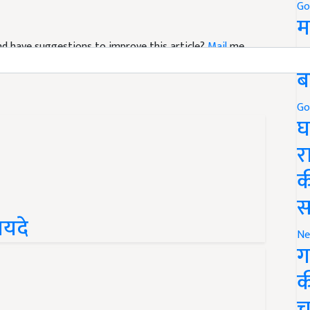
Go
म
5
 and have suggestions to improve this article?
Mail
me
ब
Go
घ
र
क
स
ायदे
Ne
ग
क
च