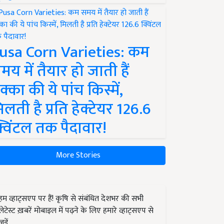
usa Corn Varieties: कम
मय में तैयार हो जाती हैं
क्का की ये पांच किस्में,
िलती है प्रति हेक्टेयर 126.6
्विंटल तक पैदावार!
More Stories
हम व्हाट्सएप पर हैं! कृषि से संबंधित देशभर की सभी
लेटेस्ट ख़बरें मोबाइल में पढ़ने के लिए हमारे व्हाट्सएप से
जुड़ें.