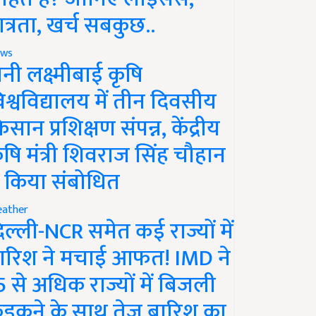
ात्रता, खर्च सबकुछ..
ws
ानी लक्ष्मीबाई कृषि
िश्वविद्यालय में तीन दिवसीय
िसान प्रशिक्षण संपन्न, केंद्रीय
ृषि मंत्री शिवराज सिंह चौहान
े किया संबोधित
ather
िल्ली-NCR समेत कई राज्यों में
ारिश ने मचाई आफत! IMD ने
5 से अधिक राज्यों में बिजली
ड़कने के साथ तेज बारिश का