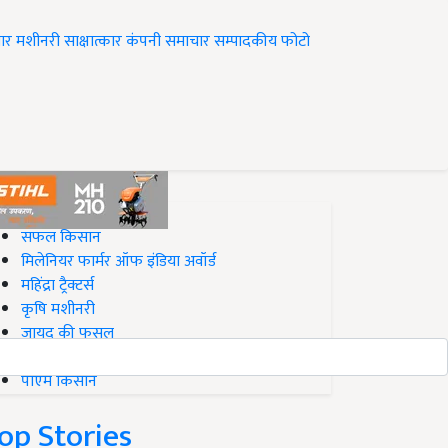
ार
मशीनरी
साक्षात्कार
कंपनी समाचार
सम्पादकीय
फोटो
op on Krishi Jagran
सफल किसान
मिलेनियर फार्मर ऑफ इंडिया अवॉर्ड
महिंद्रा ट्रैक्टर्स
कृषि मशीनरी
जायद की फसल
बिज़नेस आइडियाज
पीएम किसान
op Stories