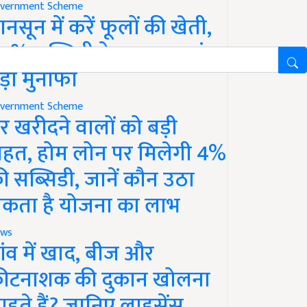
vernment Scheme
ानसून में करें फूलों की खेती,
0% सब्सिडी के साथ कमाएं
ड़ा मुनाफा
vernment Scheme
र खरीदने वालों को बड़ी
ाहत, होम लोन पर मिलेगी 4%
ी सब्सिडी, जानें कौन उठा
कता है योजना का लाभ
ws
ांव में खाद, बीज और
ीटनाशक की दुकान खोलना
ाहते हैं? जानिए लाइसेंस,