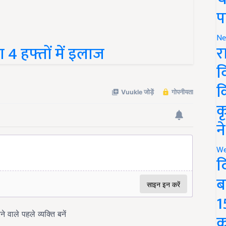
प
Ne
र
ा 4 हफ्तों में इलाज
व
क
क
न
We
द
ब
1
क