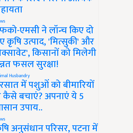
हायता
ws
फको-एमसी ने लॉन्च किए दो
ए कृषि उत्पाद, 'मित्सुकी' और
नेक्सावेट', किसानों को मिलेगी
न्नत फसल सुरक्षा!
imal Husbandry
रसात में पशुओं को बीमारियों
े कैसे बचाएं? अपनाएं ये 5
सान उपाय..
ws
ृषि अनुसंधान परिसर, पटना में