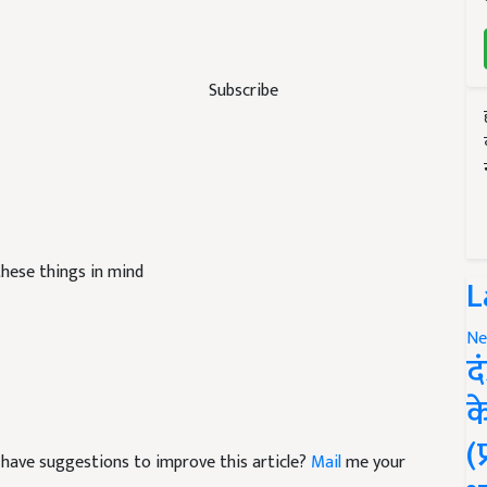
Subscribe
hese things in mind
L
Ne
द
क
(
nd have suggestions to improve this article?
Mail
me your