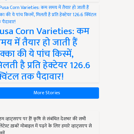
usa Corn Varieties: कम
मय में तैयार हो जाती हैं
क्का की ये पांच किस्में,
िलती है प्रति हेक्टेयर 126.6
्विंटल तक पैदावार!
More Stories
हम व्हाट्सएप पर हैं! कृषि से संबंधित देशभर की सभी
लेटेस्ट ख़बरें मोबाइल में पढ़ने के लिए हमारे व्हाट्सएप से
जुड़ें.