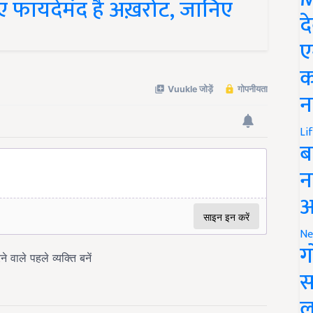
ए फायदेमंद है अख़रोट, जानिए
द
ए
क
न
Li
ब
न
आ
Ne
ग
स
ल