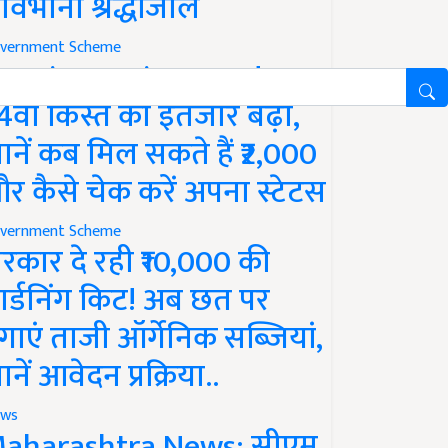
ावभीनी श्रद्धांजलि
vernment Scheme
M Kisan Yojana Update:
4वीं किस्त का इंतजार बढ़ा,
ानें कब मिल सकते हैं ₹2,000
र कैसे चेक करें अपना स्टेटस
vernment Scheme
रकार दे रही ₹10,000 की
ार्डनिंग किट! अब छत पर
गाएं ताजी ऑर्गेनिक सब्जियां,
ानें आवेदन प्रक्रिया..
ws
aharashtra News: सीएम