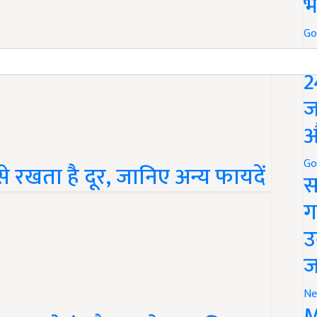
भ
Go
P
2
ज
औ
Go
 रखता है दूर, जानिए अन्य फायदें
स
ग
उ
ज
Ne
M