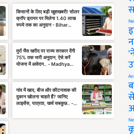
स
Ne
इ
न
'
उ
An
ब
स
आ
Ne
क