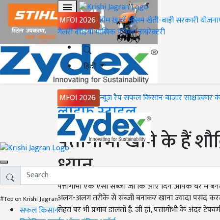
MFOI 2026
होम
ख़बरें
मौसम
खेती-बाड़ी
सरकारी योजना
गैलरी
वीडियो
मासिक पत्रिका
डायरेक्टरी
हिंदी
MFOI 2026
न्यूज़ रैप
सफल किसान
बाजार
साक्षात्कार
क
Home
लाइफ स्टाइल
पत्तागोभी खाने के हैं शौ
ध्यान
पत्तागोभी एक ऐसी सब्जी जो कि आए दिन आपके घर में बनती
अलग-अलग तरीके से सब्जी बनाकर खाना ज्यादा पसंद करता 
#Top on Krishi Jagran
सेहत पर भी प्रभाव डालती है. जी हां, पत्तागोभी के अंदर टेपवर्
सफल किसान