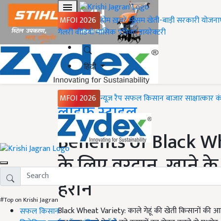
MFOI 2026
होम
ख़बरें
मौसम
खेती-बाड़ी
सरकारी योजना
गैलरी
वीडियो
मासिक पत्रिका
डायरेक्टरी
हिंदी
MFOI 2026
न्यूज़ रैप
सफल किसान
बाजार
साक्षात्कार
क
Home
लाइफ स्टाइल
Benefits of Black Whea
के लिए वरदान, खाने के
हैरान
#Top on Krishi Jagran
Black Wheat Variety: काले गेहूं की खेती किसानों की आय
सफल किसान