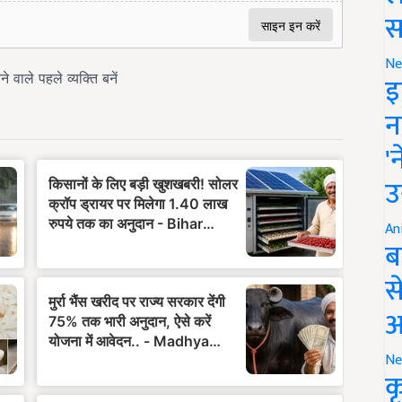
स
Ne
इ
न
'
उ
An
ब
स
आ
Ne
क