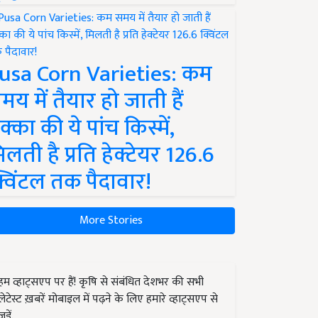
usa Corn Varieties: कम
मय में तैयार हो जाती हैं
क्का की ये पांच किस्में,
िलती है प्रति हेक्टेयर 126.6
्विंटल तक पैदावार!
More Stories
हम व्हाट्सएप पर हैं! कृषि से संबंधित देशभर की सभी
लेटेस्ट ख़बरें मोबाइल में पढ़ने के लिए हमारे व्हाट्सएप से
जुड़ें.