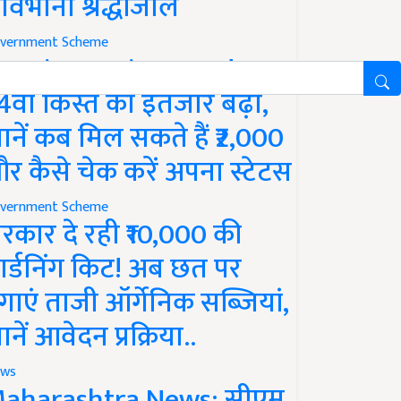
ावभीनी श्रद्धांजलि
vernment Scheme
M Kisan Yojana Update:
4वीं किस्त का इंतजार बढ़ा,
ानें कब मिल सकते हैं ₹2,000
र कैसे चेक करें अपना स्टेटस
vernment Scheme
रकार दे रही ₹10,000 की
ार्डनिंग किट! अब छत पर
गाएं ताजी ऑर्गेनिक सब्जियां,
ानें आवेदन प्रक्रिया..
ws
aharashtra News: सीएम