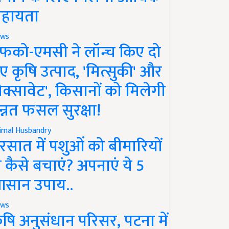
हायता
ws
फको-एमसी ने लॉन्च किए दो
ए कृषि उत्पाद, 'मित्सुकी' और
नेक्सावेट', किसानों को मिलेगी
न्नत फसल सुरक्षा!
imal Husbandry
रसात में पशुओं को बीमारियों
े कैसे बचाएं? अपनाएं ये 5
सान उपाय..
ws
ृषि अनुसंधान परिसर, पटना में