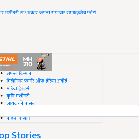
ार
मशीनरी
साक्षात्कार
कंपनी समाचार
सम्पादकीय
फोटो
op on Krishi Jagran
सफल किसान
मिलेनियर फार्मर ऑफ इंडिया अवॉर्ड
महिंद्रा ट्रैक्टर्स
कृषि मशीनरी
जायद की फसल
बिज़नेस आइडियाज
पीएम किसान
op Stories