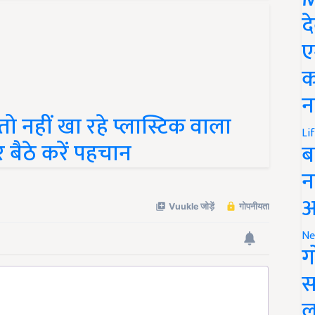
द
ए
क
न
ो नहीं खा रहे प्लास्टिक वाला
 बैठे करें पहचान
Li
ब
न
आ
Ne
ग
स
ल