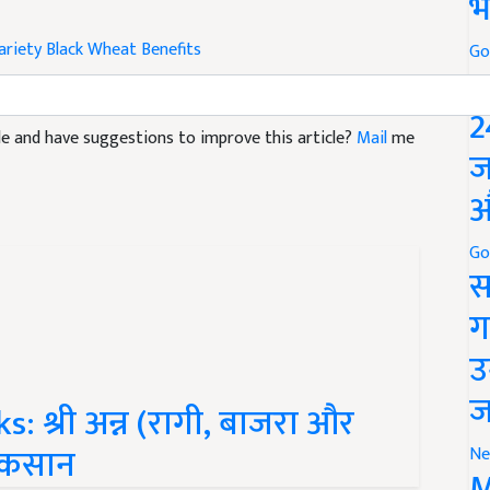
भ
ariety
Black Wheat Benefits
Go
P
icle and have suggestions to improve this article?
Mail
me
2
ज
औ
Go
स
ग
उ
: श्री अन्न (रागी, बाजरा और
ज
नुकसान
Ne
M