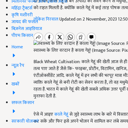
दरअसल, काले गेहूं से बने उत्पादों का सेवन करने से मधुमेह,
मिलेनियर फार्मर ऑफ इंडिया अवॉर्ड
को राहत मिलती है. क्योंकि काले गेहूं में कई तरह पोषक तत्व 
महिंद्रा ट्रैक्टर्स
कृषि मशीनरी
लोकेश निरवाल
Updated on 2 November, 2023 12:5
जायद की फसल
बिज़नेस आइडियाज
पीएम किसान
Home
स्वास्थ्य के लिए वरदान है काला गेहूं! (Image Source: Pi
Black Wheat Cultivation: काले गेहूं की खेती आज से ही नह
न्यूज़ रैप
तत्व पाए जाते हैं जैसे कि-
फाइबर
, प्रोटीन, विटामिन, खन
एंटीऑक्सीडेंट आदि. काले गेहूं में इन सभी की भरपूर मात्रा मौ
व्यक्ति काले गेहूं से बनी रोटी का सेवन करता है, तो वह मधुमे
खबरें
रहता है. भारत में काले गेहूं की खेती सबसे अधिक उत्तर पूर्वी र
मुनाफा देती है.
सफल किसान
ऐसे में आइए
काले गेहूं
से जुड़े स्वास्थ्य लाभ के बारे में वि
सरकारी योजनाएं
कर सकें और फिर इसे अपने भोजन में शामिल कर लंबे समय 