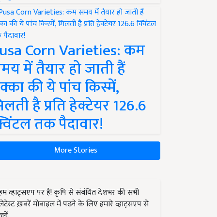
usa Corn Varieties: कम
मय में तैयार हो जाती हैं
क्का की ये पांच किस्में,
िलती है प्रति हेक्टेयर 126.6
्विंटल तक पैदावार!
More Stories
हम व्हाट्सएप पर हैं! कृषि से संबंधित देशभर की सभी
लेटेस्ट ख़बरें मोबाइल में पढ़ने के लिए हमारे व्हाट्सएप से
जुड़ें.