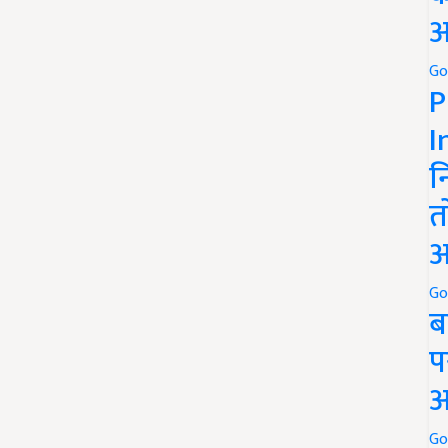
अ
Go
P
I
न
त
अ
Go
ब
प
अ
Go