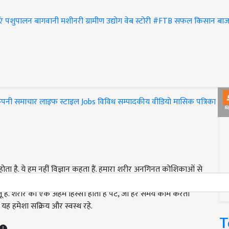
एं
पशुपालन
बागवानी
मशीनरी
ग्रामीण उद्योग
वेब स्टोरी
#FTB
सफल किसान
बाज
ंपनी समाचार
लाइफ स्टाइल
Jobs
विविध
सम्पादकीय
वीडियो
मासिक पत्रिका
#T
ोता है. ये हम नहीं विज्ञान कहता हैं. हमारा शरीर अनगिनत कोशिकाओं से
क हफ्ते में यदि एक दिन भूखा रह लिया जाए या कम खाया जाए तो वह
ू है. शरीर का एक अहम हिस्सा होता है पेट, जो हर समय काम करता
ह हमेशा सक्रिय और स्वस्थ रहे.
T