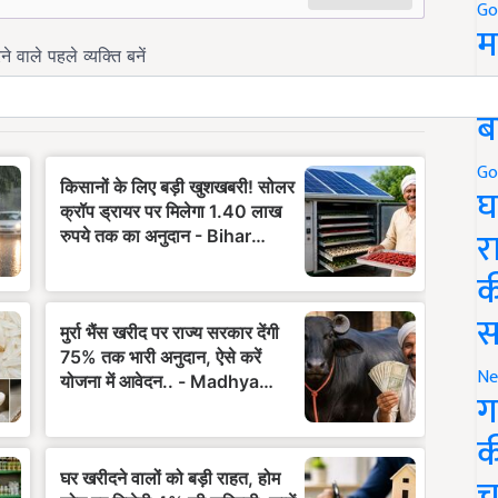
Go
म
5
ब
Go
घ
र
क
स
Ne
ग
क
च