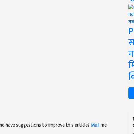
P
स
म
म
क
e and have suggestions to improve this article?
Mail
me