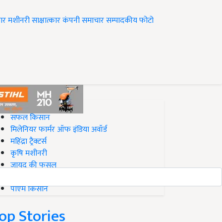
ार
मशीनरी
साक्षात्कार
कंपनी समाचार
सम्पादकीय
फोटो
op on Krishi Jagran
सफल किसान
मिलेनियर फार्मर ऑफ इंडिया अवॉर्ड
महिंद्रा ट्रैक्टर्स
कृषि मशीनरी
जायद की फसल
बिज़नेस आइडियाज
पीएम किसान
op Stories