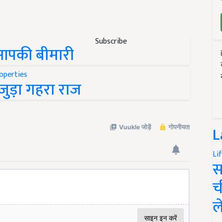
Subscribe
आपकी बीमारी
े जुड़ा गहरा राज
L
Li
स
च
ल