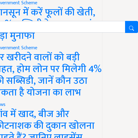
vernment Scheme
ानसून में करें फूलों की खेती,
0% सब्सिडी के साथ कमाएं
ड़ा मुनाफा
vernment Scheme
र खरीदने वालों को बड़ी
ाहत, होम लोन पर मिलेगी 4%
ी सब्सिडी, जानें कौन उठा
कता है योजना का लाभ
ws
ांव में खाद, बीज और
ीटनाशक की दुकान खोलना
ाहते हैं? जानिए लाइसेंस,