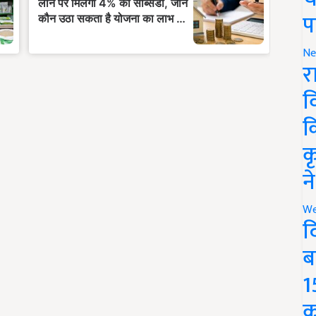
प
Ne
र
व
क
क
न
We
द
ब
1
क