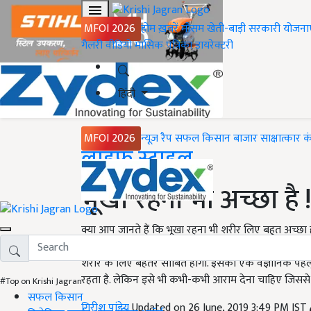
MFOI 2026
होम
ख़बरें
मौसम
खेती-बाड़ी
सरकारी योजना
गैलरी
वीडियो
मासिक पत्रिका
डायरेक्टरी
हिंदी
MFOI 2026
न्यूज़ रैप
सफल किसान
बाजार
साक्षात्कार
क
Home
लाइफ स्टाइल
भूखा रहना भी अच्छा है !
क्या आप जानते हैं कि भूखा रहना भी शरीर लिए बहुत अच्छा ह
बना हुआ है और ये कोशिकाएं निरंतर क्रियाशील रहती है. ए
शरीर के लिए बेहतर साबित होगा. इसका एक वैज्ञानिक पहल
रहता है. लेकिन इसे भी कभी-कभी आराम देना चाहिए जिससे य
#Top on Krishi Jagran
सफल किसान
गिरीश पांडेय
Updated on 26 June, 2019 3:49 PM IST