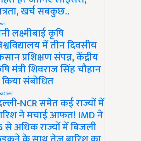
ात्रता, खर्च सबकुछ..
ws
ानी लक्ष्मीबाई कृषि
िश्वविद्यालय में तीन दिवसीय
िसान प्रशिक्षण संपन्न, केंद्रीय
ृषि मंत्री शिवराज सिंह चौहान
े किया संबोधित
ather
िल्ली-NCR समेत कई राज्यों में
ारिश ने मचाई आफत! IMD ने
5 से अधिक राज्यों में बिजली
ड़कने के साथ तेज बारिश का