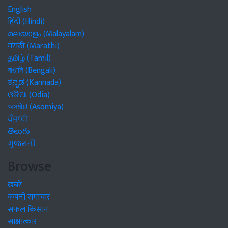
English
हिंदी (Hindi)
മലയാളം (Malayalam)
मराठी (Marathi)
தமிழ் (Tamil)
বাঙালি (Bengali)
ಕನ್ನಡ (Kannada)
ଓଡିଆ (Odia)
অসমীয়া (Asomiya)
ਪੰਜਾਬੀ
తెలుగు
ગુજરાતી
Browse
खबरें
कंपनी समाचार
सफल किसान
साक्षात्कार