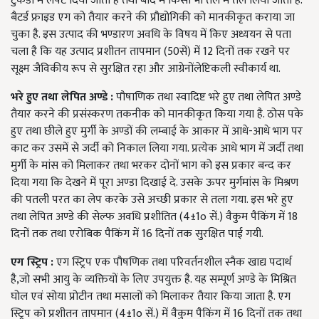
टुकडों में लपेट दिया जाता है तथा बाद में किसी भी तेल में तल लिया जाता है.
बैटर्ड फ्राइड एग को तैयार करने की प्रौद्योगिकी को मानकीकृत कराया जा
चुका है. इस उत्पाद की भण्डारण अवधि के विषय में किए अध्ययन से पता
चला है कि यह उत्पाद प्रशीतन तापमान (50सें) में 12 दिनों तक रखने पर
सूक्ष्म जैविकीय रूप से सुरक्षित रहा और आग्रेनोंलेप्टिकली स्वीकार्य था.
भरे हुए तथा लेपित अण्डे
:
पौषाणिक तथा स्वादिष्ट भरे हुए तथा लेपित अण्डे
तैयार करने की प्रसंस्करण तकनीक को मानकीकृत किया गया है. ठोस पके
हुए तथा छीले हुए मुर्गी के अण्डों की लम्बाई के आकार में आधे-आधे भाग पर
काट कर उसमें से जर्दी को निकाल लिया गया. प्रत्येक आधे भाग में जर्दी तथा
मुर्गी के मांस को मिलाकर तथा भरकर दोनों भाग को इस प्रकार बन्द कर
दिया गया कि देखने में पूरा अण्डा दिखाई दे. उसके ऊपर मुर्गमांस के मिश्रण
की पतली परत का लेप करके उसे अच्छी प्रकार से तला गया. इस भरे हुए
तथा लेपित अण्डे की सेल्फ अवधि प्रशीतित (4±1o सें.) वैकुम पैकिंग में 18
दिनों तक तथा एरोबिक पैकिंग में 16 दिनों तक सुरक्षित पाई गयी.
एग स्ट्रिप
:
एग स्ट्रिप एक पौषणिक तथा परिवर्तनशील स्नैक खाद्य पदार्थ
है,जो सभी आयु के व्यक्तियों के लिए उपयुक्त है. यह सम्पूर्ण अण्डे के मिश्रित
घोल एवं सोया प्रोटीन तथा मसालों को मिलाकर तैयार किया जाता है. एग
स्ट्रिप को प्रशीतन तापमान (4±1o सें.) में वैकुम पैकिंग में 16 दिनों तक तथा