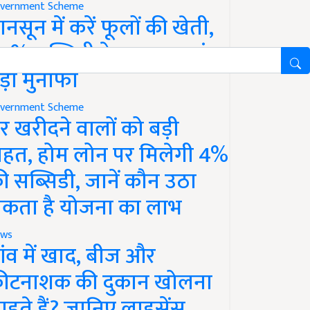
vernment Scheme
ानसून में करें फूलों की खेती,
0% सब्सिडी के साथ कमाएं
ड़ा मुनाफा
vernment Scheme
र खरीदने वालों को बड़ी
ाहत, होम लोन पर मिलेगी 4%
ी सब्सिडी, जानें कौन उठा
कता है योजना का लाभ
ws
ांव में खाद, बीज और
ीटनाशक की दुकान खोलना
ाहते हैं? जानिए लाइसेंस,