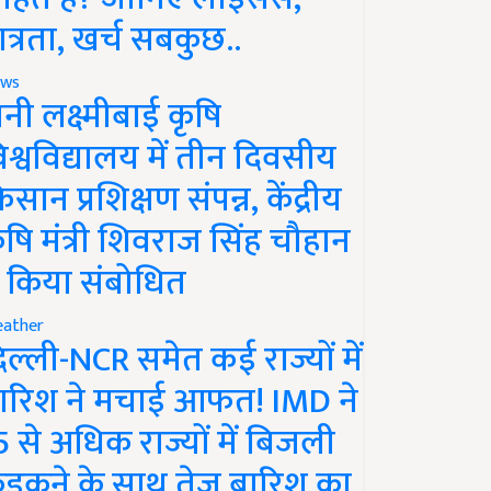
ात्रता, खर्च सबकुछ..
ws
ानी लक्ष्मीबाई कृषि
िश्वविद्यालय में तीन दिवसीय
िसान प्रशिक्षण संपन्न, केंद्रीय
ृषि मंत्री शिवराज सिंह चौहान
े किया संबोधित
ather
िल्ली-NCR समेत कई राज्यों में
ारिश ने मचाई आफत! IMD ने
5 से अधिक राज्यों में बिजली
ड़कने के साथ तेज बारिश का