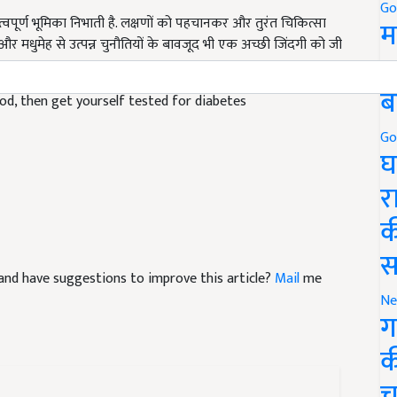
त्वपूर्ण भूमिका निभाती है. लक्षणों को पहचानकर और तुरंत चिकित्सा
Go
ं और मधुमेह से उत्पन्न चुनौतियों के बावजूद भी एक अच्छी जिंदगी को जी
म
5
od, then get yourself tested for diabetes
ब
Go
घ
र
क
स
le and have suggestions to improve this article?
Mail
me
Ne
ग
क
च