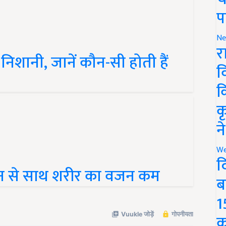
प
Ne
शानी, जानें कौन-सी होती हैं
र
व
क
क
न
We
सेवन से साथ शरीर का वजन कम
द
ब
1
क