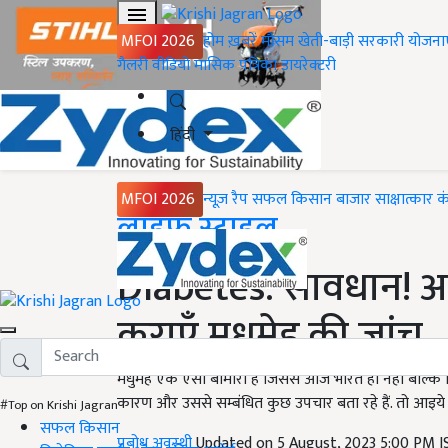
MFOI 2026
होम
ख़बरें
मौसम
खेती-बाड़ी
सरकारी योजना
गैलरी
वीडियो
मासिक पत्रिका
डायरेक्टरी
हिंदी
MFOI 2026
न्यूज़ रैप
सफल किसान
बाजार
साक्षात्कार
क
Home
लाइफ स्टाइल
Diabetes: सावधान! अगर
कराएँ मधुमेह की जांच
मधुमेह एक ऐसी बीमारी है जिससे आज भारत ही नहीं बल्कि
कारण और उससे सम्बंधित कुछ उपचार बता रहे हैं. तो आइये ज
#Top on Krishi Jagran
सफल किसान
प्रबोध अवस्थी
Updated on 5 August, 2023 5:00 PM 