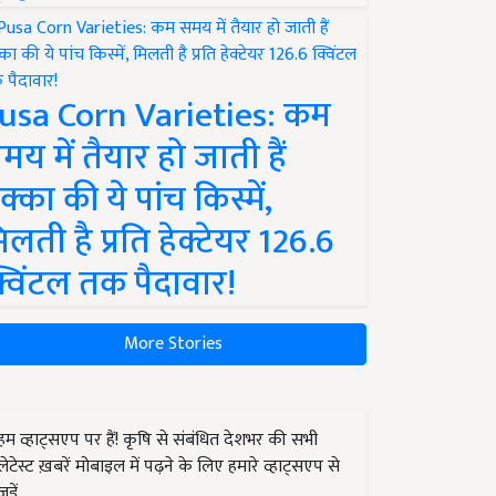
usa Corn Varieties: कम
मय में तैयार हो जाती हैं
क्का की ये पांच किस्में,
िलती है प्रति हेक्टेयर 126.6
्विंटल तक पैदावार!
More Stories
हम व्हाट्सएप पर हैं! कृषि से संबंधित देशभर की सभी
लेटेस्ट ख़बरें मोबाइल में पढ़ने के लिए हमारे व्हाट्सएप से
जुड़ें.