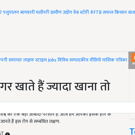
एं
पशुपालन
बागवानी
मशीनरी
ग्रामीण उद्योग
वेब स्टोरी
#FTB
सफल किसान
बाज
ंपनी समाचार
लाइफ स्टाइल
Jobs
विविध
सम्पादकीय
वीडियो
मासिक पत्रिका
#T
 खाते हैं ज्यादा खाना तो
 विश्व की एक बड़ी आबादी परेशान है. आज हम आपको इसके होने के
ानते हैं इस रोग से सम्बंधित लक्षण.
T
IST