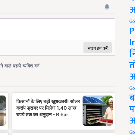
अ
Go
P
I
न
त
अ
Go
ब
प
अ
Go