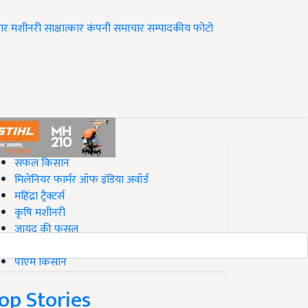
ार
मशीनरी
साक्षात्कार
कंपनी समाचार
सम्पादकीय
फोटो
op on Krishi Jagran
सफल किसान
मिलेनियर फार्मर ऑफ इंडिया अवॉर्ड
महिंद्रा ट्रैक्टर्स
कृषि मशीनरी
जायद की फसल
बिज़नेस आइडियाज
पीएम किसान
op Stories