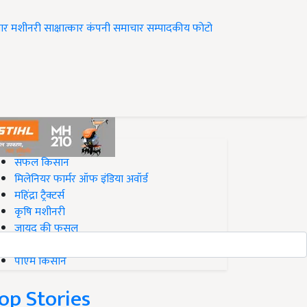
ार
मशीनरी
साक्षात्कार
कंपनी समाचार
सम्पादकीय
फोटो
op on Krishi Jagran
सफल किसान
मिलेनियर फार्मर ऑफ इंडिया अवॉर्ड
महिंद्रा ट्रैक्टर्स
कृषि मशीनरी
जायद की फसल
बिज़नेस आइडियाज
पीएम किसान
op Stories