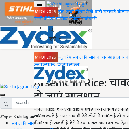
MFOI 2026
होम
ख़बरें
मौसम
खेती-बाड़ी
सरकारी योजना
गैलरी
वीडियो
मासिक पत्रिका
डायरेक्टरी
हिंदी
MFOI 2026
न्यूज़ रैप
सफल किसान
बाजार
साक्षात्कार
क
Home
लाइफ स्टाइल
Arsenic in Rice: चावल
हो जाएं सावधान
चावल (Rice) एक ऐसा खाद्य पदार्थ है जिसे लगभग हर कोई ख
शामिल करते हैं. अगर आप भी ऐसे लोगों में शामिल हैं तो 
#Top on Krishi Jagran
बीमारियां हो सकती है. ऐसे में क्या चावल खाना बंद कर देना
सफल किसान