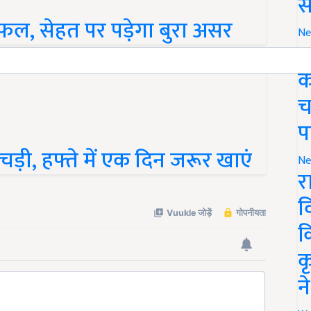
स
फल, सेहत पर पड़ेगा बुरा असर
Ne
ग
क
च
प
ड़ी, हफ्ते में एक दिन जरूर खाएं
Ne
र
व
क
क
न