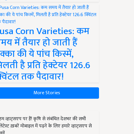
usa Corn Varieties: कम
मय में तैयार हो जाती हैं
क्का की ये पांच किस्में,
िलती है प्रति हेक्टेयर 126.6
्विंटल तक पैदावार!
More Stories
हम व्हाट्सएप पर हैं! कृषि से संबंधित देशभर की सभी
लेटेस्ट ख़बरें मोबाइल में पढ़ने के लिए हमारे व्हाट्सएप से
जुड़ें.