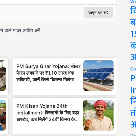
We
द
ब
1
क
अ
Go
P
I
न
त
अ