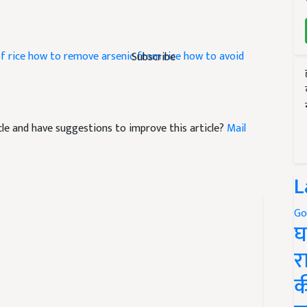
f rice
how to remove arsenic from rice
how to avoid
Subscribe
ticle and have suggestions to improve this article?
Mail
L
Go
घ
र
क