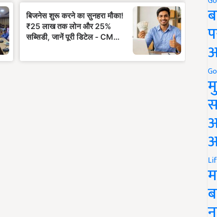
Go
ब
प
अ
Go
म
स
अ
आ
Li
म
ब
न