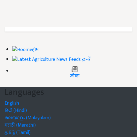
होम
ख़बरें
जॉब्स
Languages
English
हिंदी (Hindi)
മലയാളം (Malayalam)
मराठी (Marathi)
தமிழ் (Tamil)