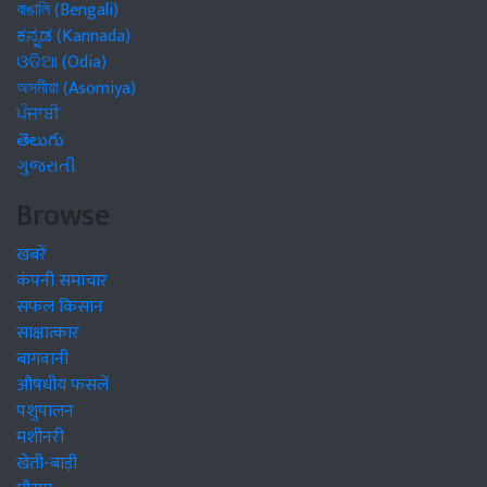
বাঙালি (Bengali)
ಕನ್ನಡ (Kannada)
ଓଡିଆ (Odia)
অসমীয়া (Asomiya)
ਪੰਜਾਬੀ
తెలుగు
ગુજરાતી
Browse
खबरें
कंपनी समाचार
सफल किसान
साक्षात्कार
बागवानी
औषधीय फसलें
पशुपालन
मशीनरी
खेती-बाड़ी