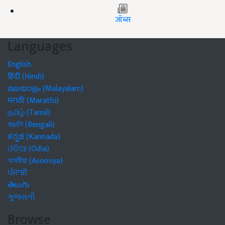
जॉब्स
Languages
English
हिंदी (Hindi)
മലയാളം (Malayalam)
मराठी (Marathi)
தமிழ் (Tamil)
বাঙালি (Bengali)
ಕನ್ನಡ (Kannada)
ଓଡିଆ (Odia)
অসমীয়া (Asomiya)
ਪੰਜਾਬੀ
తెలుగు
ગુજરાતી
Browse