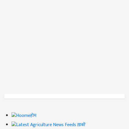
होम
ख़बरें