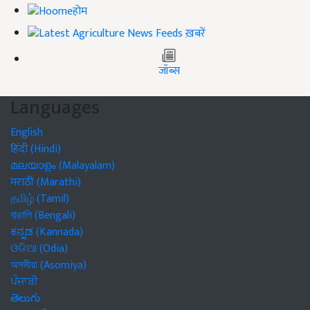
होम
ख़बरें
जॉब्स
Languages
English
हिंदी (Hindi)
മലയാളം (Malayalam)
मराठी (Marathi)
தமிழ் (Tamil)
বাঙালি (Bengali)
ಕನ್ನಡ (Kannada)
ଓଡିଆ (Odia)
অসমীয়া (Asomiya)
ਪੰਜਾਬੀ
తెలుగు