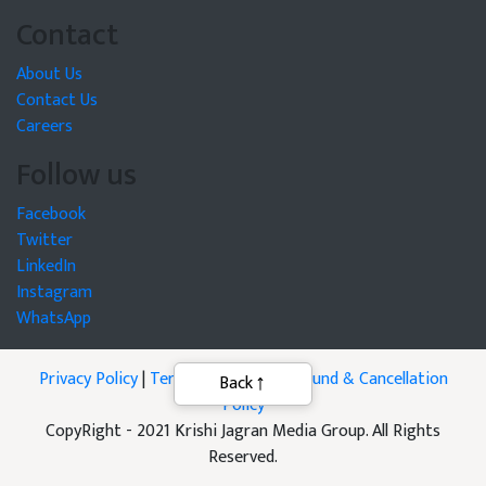
Contact
About Us
Contact Us
Careers
Follow us
Facebook
Twitter
LinkedIn
Instagram
WhatsApp
Privacy Policy
|
Terms of Service
|
Refund & Cancellation
Policy
CopyRight - 2021 Krishi Jagran Media Group. All Rights
Reserved.