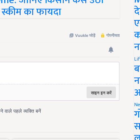
eme: जानिए किसान कैसे उठा
द
ोन स्कीम का फायदा
ए
क
न
Li
ब
न
आ
Ne
ग
स
ल