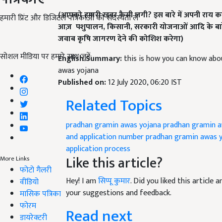
(
आपको हमारी खबर कैसी लगी
?
इस बारे में अपनी राय कम
हमारी प्रिंट और डिजिटल पत्रिकाओं की सदस्यता लें
आज़
पशुपालन
,
किसानी
,
सरकारी योजनाओं आदि के बारे 
जवाब कृषि जागरण देने की कोशिश करेगा)
सोशल मीडिया पर हमारे साथ जुड़ें:
English Summary:
this is how you can know abo
awas yojana
Published on:
12 July 2020, 06:20 IST
Related Topics
pradhan gramin awas yojana
pradhan gramin a
and application number
pradhan gramin awas 
application process
Like this article?
More Links
फोटो गैलरी
Hey! I am
सिप्पू कुमार
. Did you liked this article
वीडियो
your suggestions and feedback.
मासिक पत्रिका
फोरम
Read next
डायरेक्टरी