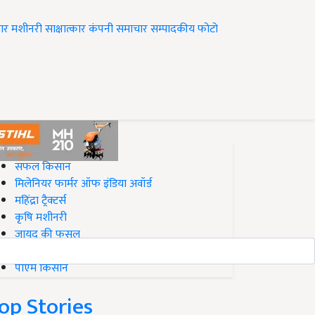
ार
मशीनरी
साक्षात्कार
कंपनी समाचार
सम्पादकीय
फोटो
op on Krishi Jagran
सफल किसान
मिलेनियर फार्मर ऑफ इंडिया अवॉर्ड
महिंद्रा ट्रैक्टर्स
कृषि मशीनरी
जायद की फसल
बिज़नेस आइडियाज
पीएम किसान
op Stories