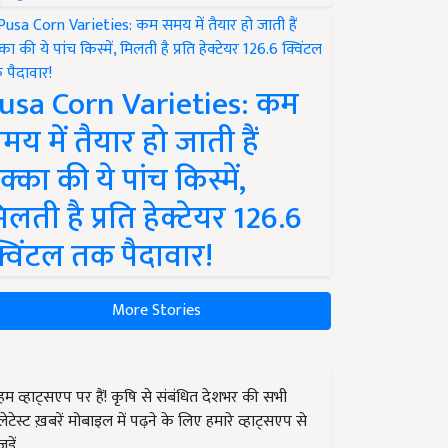
usa Corn Varieties: कम
मय में तैयार हो जाती हैं
क्का की ये पांच किस्में,
िलती है प्रति हेक्टेयर 126.6
्विंटल तक पैदावार!
More Stories
हम व्हाट्सएप पर हैं! कृषि से संबंधित देशभर की सभी
लेटेस्ट ख़बरें मोबाइल में पढ़ने के लिए हमारे व्हाट्सएप से
जुड़ें.