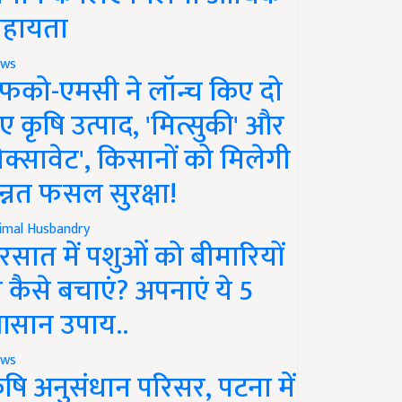
हायता
ws
फको-एमसी ने लॉन्च किए दो
ए कृषि उत्पाद, 'मित्सुकी' और
नेक्सावेट', किसानों को मिलेगी
न्नत फसल सुरक्षा!
imal Husbandry
रसात में पशुओं को बीमारियों
े कैसे बचाएं? अपनाएं ये 5
सान उपाय..
ws
ृषि अनुसंधान परिसर, पटना में