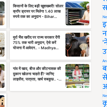
स
Ne
इ
न
'
उ
An
ब
स
आ
Ne
क