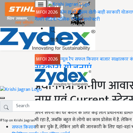
MFOI 2026
होम
ख़बरें
मौसम
खेती-बाड़ी
सरकारी योजना
गैलरी
वीडियो
मासिक पत्रिका
डायरेक्टरी
हिंदी
MFOI 2026
न्यूज़ रैप
सफल किसान
बाजार
साक्षात्कार
क
Home
सरकारी योजनाएं
प्रधानमंत्री ग्रामीण आव
नाम एवं Current स्टेट
अपने सपनों का घर बनाने के लिए कई लोग प्रधानमंत्री ग्
भी रहा है, जबकि बहुत से लोगो का काम प्रोसेस में है. लेकिन
#Top on Krishi Jagran
तो कर चुके हैं, लेकिन आगे की जानकारी के लिए यहां-वहां भट
सफल किसान