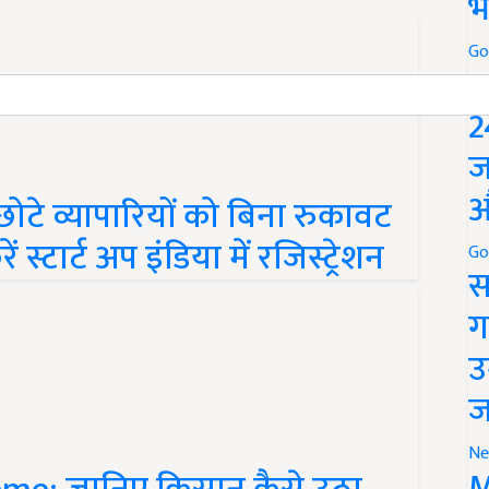
भ
Go
P
2
ज
औ
टे व्यापारियों को बिना रुकावट
स्टार्ट अप इंडिया में रजिस्ट्रेशन
Go
स
ग
उ
ज
Ne
M