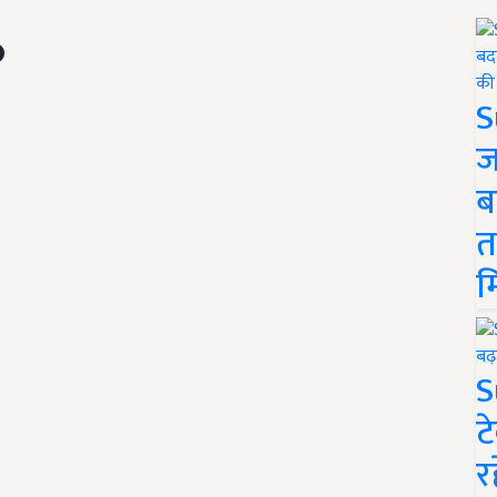
S
ज
ब
त
म
S
ट
र