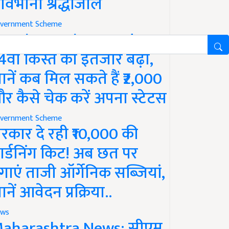
ावभीनी श्रद्धांजलि
vernment Scheme
M Kisan Yojana Update:
4वीं किस्त का इंतजार बढ़ा,
ानें कब मिल सकते हैं ₹2,000
र कैसे चेक करें अपना स्टेटस
vernment Scheme
रकार दे रही ₹10,000 की
ार्डनिंग किट! अब छत पर
गाएं ताजी ऑर्गेनिक सब्जियां,
ानें आवेदन प्रक्रिया..
ws
aharashtra News: सीएम