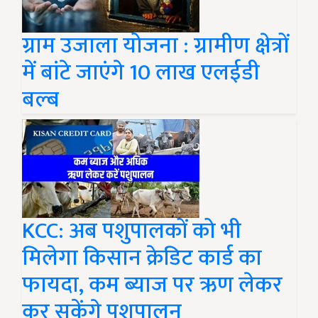
ग्राम उजाला योजना : ग्रामीण क्षेत्रों
में बांटे जाएंगे 10 लाख एलईडी
बल्ब
KCC: अब पशुपालकों को भी
मिलेगा किसान क्रेडिट कार्ड का
फायदा, कम ब्याज पर ऋण लेकर
कर सकेंगे पशुपालन