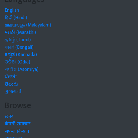
English
हिंदी (Hindi)
മലയാളം (Malayalam)
मराठी (Marathi)
தமிழ் (Tamil)
বাঙালি (Bengali)
ಕನ್ನಡ (Kannada)
ଓଡିଆ (Odia)
অসমীয়া (Asomiya)
ਪੰਜਾਬੀ
తెలుగు
ગુજરાતી
Browse
खबरें
कंपनी समाचार
सफल किसान