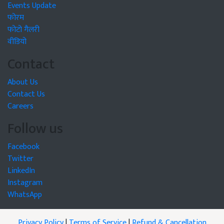
Events Update
फोरम
फोटो गैलरी
वीडियो
Contact
About Us
Contact Us
Careers
Follow us
Facebook
Twitter
LinkedIn
Instagram
WhatsApp
Privacy Policy
|
Terms of Service
|
Refund & Cancellation