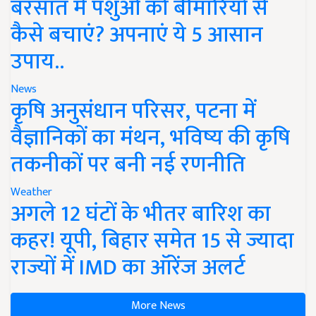
बरसात में पशुओं को बीमारियों से
कैसे बचाएं? अपनाएं ये 5 आसान
उपाय..
News
कृषि अनुसंधान परिसर, पटना में
वैज्ञानिकों का मंथन, भविष्य की कृषि
तकनीकों पर बनी नई रणनीति
Weather
अगले 12 घंटों के भीतर बारिश का
कहर! यूपी, बिहार समेत 15 से ज्यादा
राज्यों में IMD का ऑरेंज अलर्ट
More News