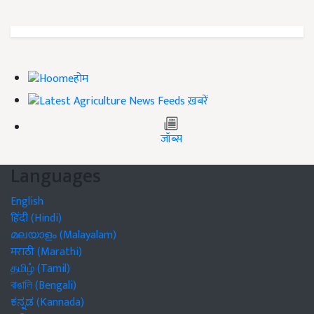
होम
ख़बरें
जॉब्स
Languages
English
हिंदी (Hindi)
മലയാളം (Malayalam)
मराठी (Marathi)
தமிழ் (Tamil)
বাঙালি (Bengali)
ಕನ್ನಡ (Kannada)