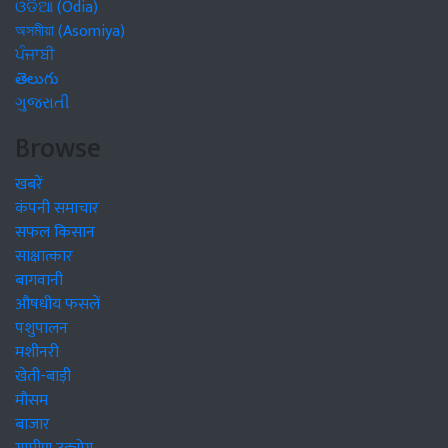
ଓଡିଆ (Odia)
অসমীয়া (Asomiya)
ਪੰਜਾਬੀ
తెలుగు
ગુજરાતી
Browse
खबरें
कंपनी समाचार
सफल किसान
साक्षात्कार
बागवानी
औषधीय फसलें
पशुपालन
मशीनरी
खेती-बाड़ी
मौसम
बाजार