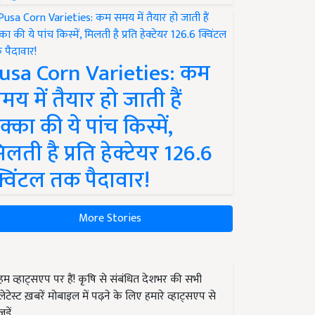
usa Corn Varieties: कम
मय में तैयार हो जाती हैं
क्का की ये पांच किस्में,
िलती है प्रति हेक्टेयर 126.6
्विंटल तक पैदावार!
More Stories
हम व्हाट्सएप पर हैं! कृषि से संबंधित देशभर की सभी
लेटेस्ट ख़बरें मोबाइल में पढ़ने के लिए हमारे व्हाट्सएप से
जुड़ें.