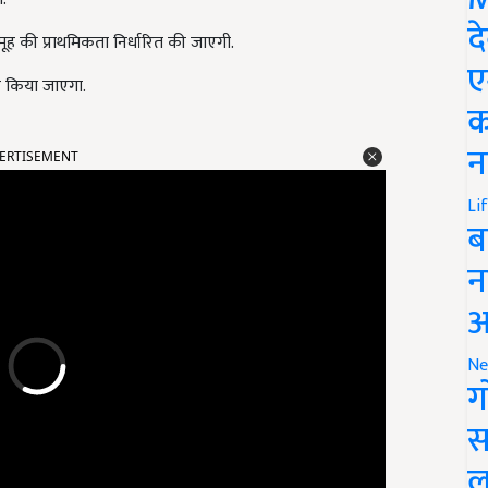
द
ह की प्राथमिकता निर्धारित की जाएगी.
ए
 किया जाएगा.
क
ERTISEMENT
न
Li
ब
न
आ
Ne
ग
स
ल