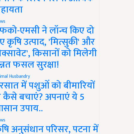
हायता
ws
फको-एमसी ने लॉन्च किए दो
ए कृषि उत्पाद, 'मित्सुकी' और
नेक्सावेट', किसानों को मिलेगी
न्नत फसल सुरक्षा!
imal Husbandry
रसात में पशुओं को बीमारियों
े कैसे बचाएं? अपनाएं ये 5
सान उपाय..
ws
ृषि अनुसंधान परिसर, पटना में