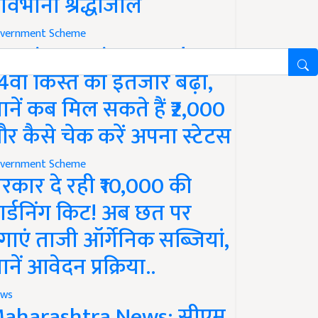
ावभीनी श्रद्धांजलि
vernment Scheme
M Kisan Yojana Update:
4वीं किस्त का इंतजार बढ़ा,
ानें कब मिल सकते हैं ₹2,000
र कैसे चेक करें अपना स्टेटस
vernment Scheme
रकार दे रही ₹10,000 की
ार्डनिंग किट! अब छत पर
गाएं ताजी ऑर्गेनिक सब्जियां,
ानें आवेदन प्रक्रिया..
ws
aharashtra News: सीएम