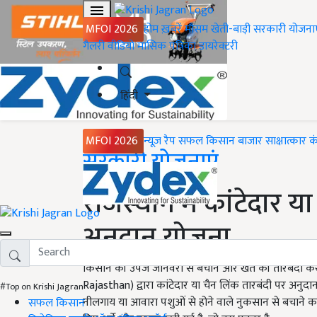
MFOI 2026
होम
ख़बरें
मौसम
खेती-बाड़ी
सरकारी योजना
गैलरी
वीडियो
मासिक पत्रिका
डायरेक्टरी
हिंदी
MFOI 2026
न्यूज़ रैप
सफल किसान
बाजार
साक्षात्कार
क
Home
सरकारी योजनाएं
राजस्थान में कांटेदार य
अनुदान योजना
किसान की उपज जानवरों से बचाने और खेत की तारबंदी क
Rajasthan) द्वारा कांटेदार या चैन लिंक तारबंदी पर अनुदान 
#Top on Krishi Jagran
नीलगाय या आवारा पशुओं से होने वाले नुकसान से बचाने का ह
सफल किसान