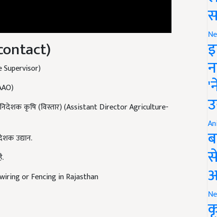
स
 contact)
Ne
इ
ure Supervisor)
न
(AAO)
'
 निदेशक कृषि (विस्तार) (Assistant Director Agriculture-
उ
An
देशक उद्यान.
ब
ै.
स
wiring or Fencing in Rajasthan
आ
Ne
क