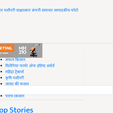
ार
मशीनरी
साक्षात्कार
कंपनी समाचार
सम्पादकीय
फोटो
op on Krishi Jagran
सफल किसान
मिलेनियर फार्मर ऑफ इंडिया अवॉर्ड
महिंद्रा ट्रैक्टर्स
कृषि मशीनरी
जायद की फसल
बिज़नेस आइडियाज
पीएम किसान
op Stories