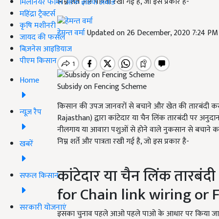
निम्न शर्ते और पात्रता रखी गई है, जो इस प्रकार है-
मिलेनियर फार्मर ऑफ इंडिया अवॉर्ड
महिंद्रा ट्रैक्टर्स
कृषि मशीनरी
हेमन्त वर्मा
Updated on 26 December, 2020 7:24 PM
जायद की फसल
बिज़नेस आइडियाज
पीएम किसान
Home
Subsidy on Fencing Scheme
किसान की उपज जानवरों से बचाने और खेत की तारबंदी क
न्यूज़ रैप
Rajasthan) द्वारा कांटेदार या चैन लिंक तारबंदी पर अनुदान 
नीलगाय या आवारा पशुओं से होने वाले नुकसान से बचाने का ह
निम्न शर्ते और पात्रता रखी गई है, जो इस प्रकार है-
खबरें
कांटेदार या चैन लिंक तारबंदी
सफल किसान
for Chain link wiring or 
सरकारी योजनाएं
इसका चुनाव पहले आओ पहले पाओ के आधार पर किया जाता है