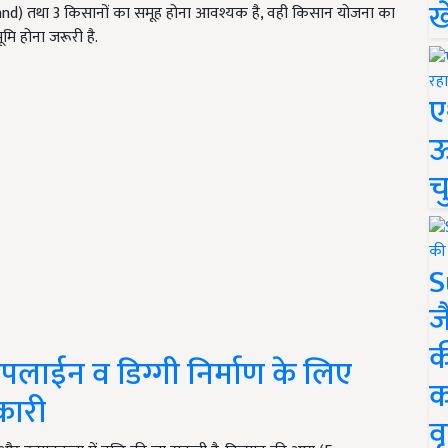
ख
 land) तथा 3 किसानों का समूह होना आवश्यक है, वही किसान योजना का
मि होना जरूरी है.
ए
ऊ
च
S
ज
क
लाईन व डिग्गी निर्माण के लिए
क
कारी
वृ