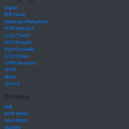
English
हिंदी (Hindi)
മലയാളം (Malayalam)
मराठी (Marathi)
தமிழ் (Tamil)
বাঙালি (Bengali)
ಕನ್ನಡ (Kannada)
ଓଡିଆ (Odia)
অসমীয়া (Asomiya)
ਪੰਜਾਬੀ
తెలుగు
ગુજરાતી
Browse
खबरें
कंपनी समाचार
सफल किसान
साक्षात्कार