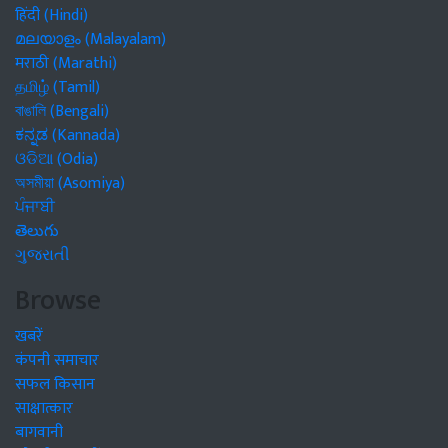
हिंदी (Hindi)
മലയാളം (Malayalam)
मराठी (Marathi)
தமிழ் (Tamil)
বাঙালি (Bengali)
ಕನ್ನಡ (Kannada)
ଓଡିଆ (Odia)
অসমীয়া (Asomiya)
ਪੰਜਾਬੀ
తెలుగు
ગુજરાતી
Browse
खबरें
कंपनी समाचार
सफल किसान
साक्षात्कार
बागवानी