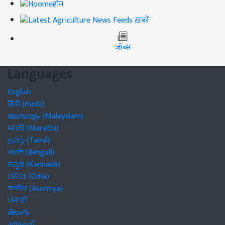
होम
ख़बरें
जॉब्स
Languages
English
हिंदी (Hindi)
മലയാളം (Malayalam)
मराठी (Marathi)
தமிழ் (Tamil)
বাঙালি (Bengali)
ಕನ್ನಡ (Kannada)
ଓଡିଆ (Odia)
অসমীয়া (Asomiya)
ਪੰਜਾਬੀ
తెలుగు
ગુજરાતી