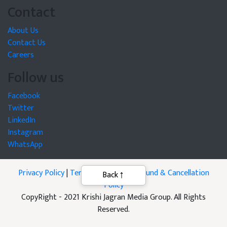
Contact
About Us
Contact Us
Careers
Follow us
Facebook
Twitter
LinkedIn
Instagram
WhatsApp
Privacy Policy
|
Terms of Service
|
Refund & Cancellation
Back
Policy
CopyRight - 2021 Krishi Jagran Media Group. All Rights
Reserved.