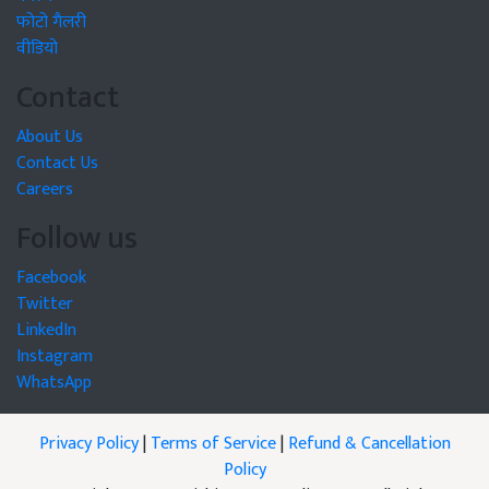
फोटो गैलरी
वीडियो
Contact
About Us
Contact Us
Careers
Follow us
Facebook
Twitter
LinkedIn
Instagram
WhatsApp
Privacy Policy
|
Terms of Service
|
Refund & Cancellation
Policy