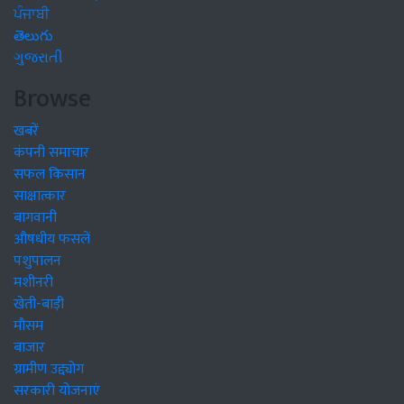
ਪੰਜਾਬੀ
తెలుగు
ગુજરાતી
Browse
खबरें
कंपनी समाचार
सफल किसान
साक्षात्कार
बागवानी
औषधीय फसलें
पशुपालन
मशीनरी
खेती-बाड़ी
मौसम
बाजार
ग्रामीण उद्द्योग
सरकारी योजनाएं