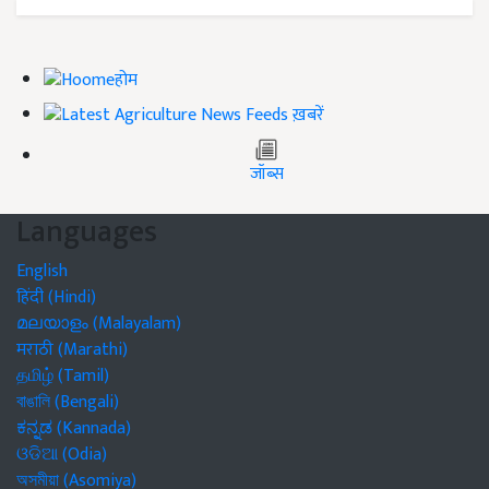
होम
ख़बरें
जॉब्स
Languages
English
हिंदी (Hindi)
മലയാളം (Malayalam)
मराठी (Marathi)
தமிழ் (Tamil)
বাঙালি (Bengali)
ಕನ್ನಡ (Kannada)
ଓଡିଆ (Odia)
অসমীয়া (Asomiya)